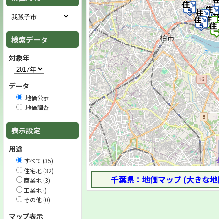
検索データ
対象年
データ
地価公示
地価調査
表示設定
用途
すべて (35)
住宅地 (32)
千葉県：地価マップ (大きな地
商業地 (3)
工業地 ()
その他 (0)
マップ表示