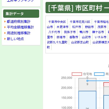
[千葉県] 市区町村 一覧
集計データ
都道府県別集計
千葉市中央区
千葉市花見川区
千葉市稲毛
平均金額推移集計
山市
木更津市
松戸市
野田市
茂原市
八千代市
我孫子市
鴨川市
鎌ケ谷市
用途別推移集計
里市
匝瑳市
香取市
山武市
いすみ市
新しい地点
武郡九十九里町
山武郡芝山町
山武郡横芝
町