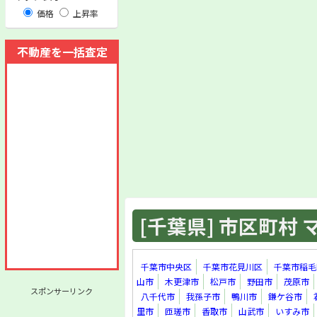
価格
上昇率
不動産を一括査定
[千葉県] 市区町村 マ
千葉市中央区
千葉市花見川区
千葉市稲毛
山市
木更津市
松戸市
野田市
茂原市
スポンサーリンク
八千代市
我孫子市
鴨川市
鎌ケ谷市
里市
匝瑳市
香取市
山武市
いすみ市