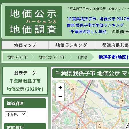
千葉県我孫子市 の 地価公示 - 地価マップ・ラン
[
千葉県我孫子市 - 地価公示 2017年
葉県 我孫子市の地価ランキング
」
「
千葉県の新しい地点
」 の地価
地価マップ
地価ランキング
都道府県別
我孫子市(地図)
地価 2026年
地価公示 2017年
千葉県
千葉県我孫子市 地価公示 マップ
最新データ
千葉県 我孫子市
+
地価公示 (2026年)
−
都道府県
市区町村