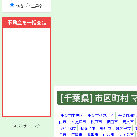
価格
上昇率
不動産を一括査定
[千葉県] 市区町村 マ
千葉市中央区
千葉市花見川区
千葉市稲毛
山市
木更津市
松戸市
野田市
茂原市
スポンサーリンク
八千代市
我孫子市
鴨川市
鎌ケ谷市
里市
匝瑳市
香取市
山武市
いすみ市