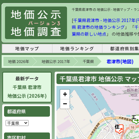
千葉県君津市 の 地価公示 - 地価マップ・ランキン
[
千葉県君津市 - 地価公示 2017年(
県 君津市の地価ランキング
」 「
千
葉県の新しい地点
」 の地価推移
地価マップ
地価ランキング
都道府県別
君津市(地図)
地価 2026年
地価公示 2017年
千葉県
千葉県君津市 地価公示 マップ 
最新データ
千葉県 君津市
+
地価公示 (2026年)
−
都道府県
市区町村