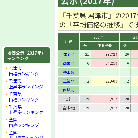
公示 (2017年)
「千葉県 君津市」の20
の「平均価格の推移」で
2017年
20
用途
数
平均金額
数
地価公示 (2017年)
住宅地
21
33,329
20
ランキング
商業地
6
54,250
6
君津市
準工業
価格ランキング
君津市
工業地
2
22,600
2
上昇率ランキング
区域内
千葉県
価格ランキング
合計
29
36,917
28
千葉県
含:林地
29
36,917
28
上昇率ランキング
全国
価格ランキング
全国
上昇率ランキング