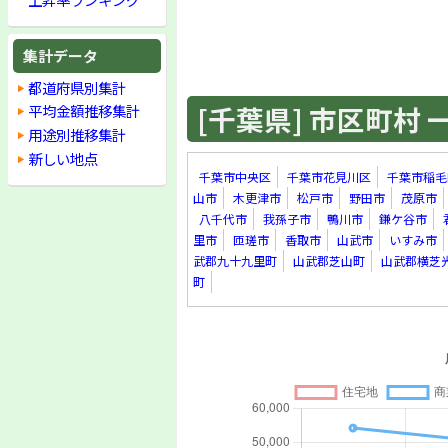
集計データ
都道府県別集計
[千葉県] 市区町村 一覧
平均金額推移集計
用途別推移集計
新しい地点
千葉市中央区
千葉市花見川区
千葉市稲毛
山市
木更津市
松戸市
野田市
茂原市
八千代市
我孫子市
鴨川市
鎌ケ谷市
里市
匝瑳市
香取市
山武市
いすみ市
武郡九十九里町
山武郡芝山町
山武郡横芝
町