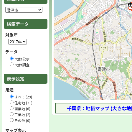
検索データ
対象年
データ
地価公示
地価調査
表示設定
用途
すべて (29)
住宅地 (21)
千葉県：地価マップ (大きな地
商業地 (6)
工業地 (2)
その他 (0)
マップ表示