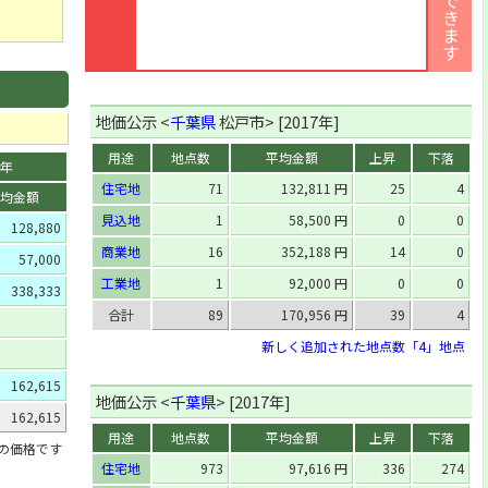
[住]
日暮4丁目12番2
[商]
下矢切字栄町69番4
[住]
三矢小台3丁目16番12
[住]
下矢切字南台183番4
地価公示 <
千葉県
松戸市> [2017年]
[住]
上本郷字前田2800番
用途
地点数
平均金額
上昇
下落
3年
[住]
幸谷336番3
住宅地
71
132,811 円
25
4
均金額
[住]
常盤平双葉町8番9
見込地
1
58,500 円
0
0
128,880
[住]
西馬橋1丁目30番7
商業地
16
352,188 円
14
0
57,000
[住]
東松戸1丁目20番11
工業地
1
92,000 円
0
0
338,333
[商]
南花島3丁目40番5
合計
89
170,956 円
39
4
[住]
二十世紀が丘丸山町24番
新しく追加された地点数「4」地点
[住]
松戸字米山2265番11
162,615
[住]
小金きよしケ丘3丁目16番1外
地価公示 <
千葉県
> [2017年]
162,615
[住]
小山字町田121番2
用途
地点数
平均金額
上昇
下落
[住]
松戸新田字庚申前435番56
」の価格です
住宅地
973
97,616 円
336
274
[住]
中和倉字荒井堤西153番5外