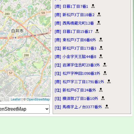
[商]
日暮1丁目7番1
[商]
新松戸3丁目18番2
[商]
西馬橋蔵元町12番
[商]
日暮1丁目15番17
[商]
東松戸3丁目6番6外
[住]
新松戸3丁目173番3
[商]
小金字天王脇44番8
[住]
岩瀬字住吉町23番3外
[住]
松戸字神田1098番3外
[商]
松戸字三丁目1791番1外
[住]
新松戸6丁目24番外
[住]
横須賀2丁目1番10外
Leaflet
| ©
OpenStreetMap
[住]
馬橋字上ノ台3377番外
[住]
北松戸2丁目15番3
[住]
樋野口字大道通912番5
[商]
仲井町3丁目21番