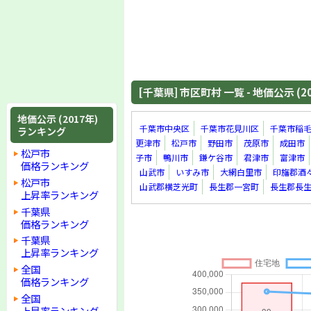
[千葉県] 市区町村 一覧 - 地価公示 (2
地価公示 (2017年)
千葉市中央区
千葉市花見川区
千葉市稲
ランキング
更津市
松戸市
野田市
茂原市
成田市
松戸市
子市
鴨川市
鎌ケ谷市
君津市
富津市
価格ランキング
山武市
いすみ市
大網白里市
印旛郡酒
松戸市
山武郡横芝光町
長生郡一宮町
長生郡長
上昇率ランキング
千葉県
価格ランキング
千葉県
上昇率ランキング
全国
価格ランキング
全国
上昇率ランキング