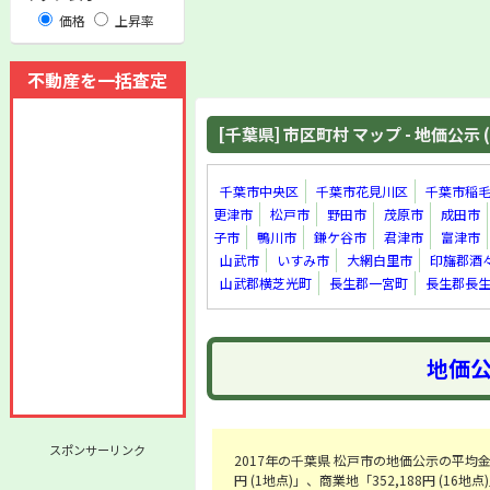
価格
上昇率
不動産を一括査定
[千葉県] 市区町村 マップ - 地価公示 (
千葉市中央区
千葉市花見川区
千葉市稲
更津市
松戸市
野田市
茂原市
成田市
子市
鴨川市
鎌ケ谷市
君津市
富津市
山武市
いすみ市
大網白里市
印旛郡酒
山武郡横芝光町
長生郡一宮町
長生郡長
地価公
スポンサーリンク
2017年の千葉県 松戸市の地価公示の平均金額は「
円 (1地点)」、商業地「352,188円 (1