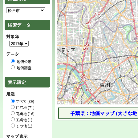
検索データ
対象年
データ
地価公示
地価調査
表示設定
用途
すべて (89)
住宅地 (71)
千葉県：地価マップ (大きな地
商業地 (16)
工業地 (1)
その他 (1)
マップ表示