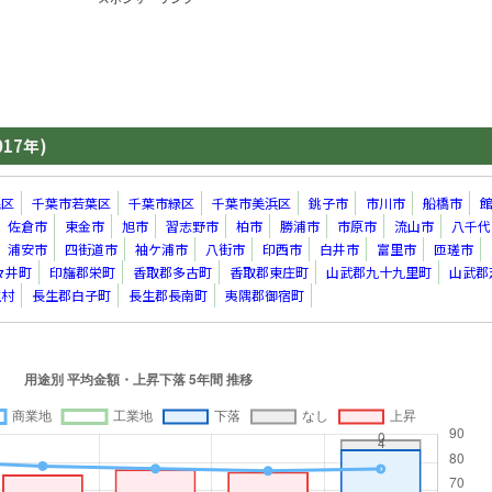
017年)
毛区
千葉市若葉区
千葉市緑区
千葉市美浜区
銚子市
市川市
船橋市
佐倉市
東金市
旭市
習志野市
柏市
勝浦市
市原市
流山市
八千代
浦安市
四街道市
袖ケ浦市
八街市
印西市
白井市
富里市
匝瑳市
々井町
印旛郡栄町
香取郡多古町
香取郡東庄町
山武郡九十九里町
山武郡
生村
長生郡白子町
長生郡長南町
夷隅郡御宿町