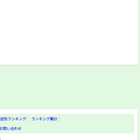
[住]
串崎南町50番
[住]
五香6丁目9番3
[住]
八ケ崎3丁目25番2
[住]
中金杉4丁目121番
[住]
松飛台字御立場30番8
[住]
秋山字道崎389番30
[住]
河原塚字南山165番66
[住]
小金原7丁目24番11
[住]
五香4丁目11番6
[住]
上矢切字菰田1133番20
[住]
古ケ崎2丁目3148番2外
[住]
八ケ崎緑町300番
[住]
八ケ崎2丁目1番7
途別ランキング
ランキング集計
[住]
根木内字辻353番11
お問い合わせ
[住]
高塚新田字北谷台641番52
[工]
松飛台字中原336番17
d.