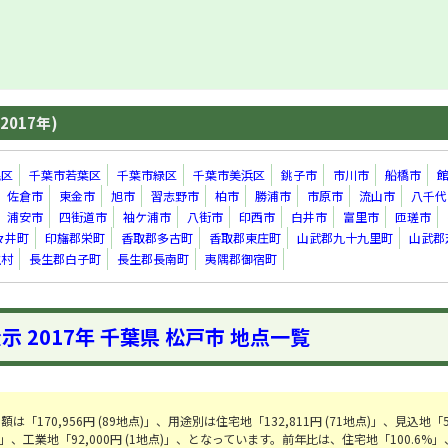
2017年)
毛区
千葉市若葉区
千葉市緑区
千葉市美浜区
銚子市
市川市
船橋市
佐倉市
東金市
旭市
習志野市
柏市
勝浦市
市原市
流山市
八千代
浦安市
四街道市
袖ケ浦市
八街市
印西市
白井市
富里市
匝瑳市
々井町
印旛郡栄町
香取郡多古町
香取郡東庄町
山武郡九十九里町
山武郡
生村
長生郡白子町
長生郡長南町
夷隅郡御宿町
示 2017年 千葉県 松戸市 地点一覧
170,956円 (89地点)」、用途別は住宅地「132,811円 (71地点)」、見込地「58
6地点)」、工業地「92,000円 (1地点)」、となっています。前年比は、住宅地「100.6%