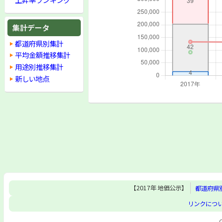
集計データ
都道府県別集計
平均金額推移集計
用途別推移集計
新しい地点
【2017年 地価公示】
都道府県
リンクにつ