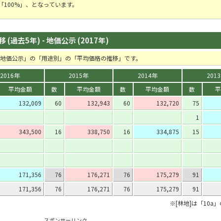
地「100%」、となっています。
(過去5年) - 地価公示 (2017年)
の「地価公示」の「用途別」の「平均価格の推移」です。
2016年
2015年
2014年
201
平均金額
数
平均金額
数
平均金額
数
平
132,009
60
132,943
60
132,720
75
1
343,500
16
338,750
16
334,875
15
171,356
76
176,271
76
175,279
91
171,356
76
176,271
76
175,279
91
※[林地]は「10a
スポンサーリンク