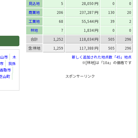
見込地
5
28,050 円
0
0
[住]
牧の原2丁目107番1
商業地
206
237,287 円
130
20
[住]
栄町7丁目544番3
工業地
68
55,544 円
39
2
[住]
松戸新田字東中町490番83
林地
7
1,834 円
0
0
[住]
西馬橋3丁目44番13
合計
1,252
118,034 円
505
296
[住]
千駄堀字前新田1778番外
含:林地
1,259
117,388 円
505
296
[住]
八ケ崎7丁目11番24
新しく追加された地点数「45」地点
館山市
木
[住]
東平賀字源内104番36
※[林地]は「10a」の価格です
市
我孫
[住]
五香南3丁目14番12
香取市
[住]
小金清志町2丁目56番7外
スポンサーリンク
芝山町
[住]
五香1丁目20番21
[住]
河原塚字宮ノ台351番32
[住]
五香西2丁目30番23
[住]
栄町4丁目243番10外
[住]
中和倉字一反割583番4
[住]
八ケ崎6丁目62番18
[住]
小金原4丁目23番6