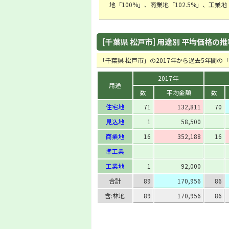
地「100%」、商業地「102.5%」、工業
[千葉県 松戸市] 用途別 平均価格の推移 
「千葉県 松戸市」の2017年から過去5年間
2017年
用途
数
平均金額
数
住宅地
71
132,811
70
見込地
1
58,500
商業地
16
352,188
16
準工業
工業地
1
92,000
合計
89
170,956
86
含:林地
89
170,956
86