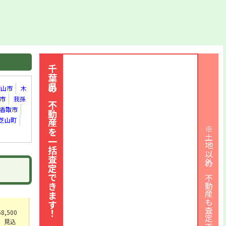
[住]
岩瀬字中ノ町630番23
[住]
常盤平陣屋前2番8
[住]
横須賀1丁目21番3外
[住]
常盤平1丁目16番8
[住]
新松戸7丁目259番1
千葉県の不動産を一括査定できます！
[住]
小金きよしケ丘1丁目12番15
館山市
木
[住]
竹ケ花字西町308番42
市
我孫
[住]
南花島2丁目25番4
香取市
芝山町
[住]
二ツ木字上ノ台1642番
※土地以外の不動産も査定できます
[商]
常盤平3丁目29番11
[住]
馬橋字中道北割1766番12
[住]
大谷口字外番場356番22
[住]
常盤平6丁目7番14
[住]
上本郷字三丁目4196番2
[住]
新松戸南3丁目172番3
,500
」、見込
[住]
稔台7丁目12番3