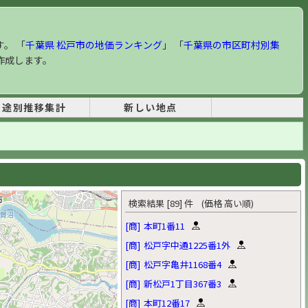
す。 「
千葉県 松戸市の地価ランキング
」 「
千葉県の市区町村別集
作成します。
用途別推移集計
新しい地点
検索結果 [89] 件 (価格 高い順)
[商]
本町1番11
[商]
松戸字中通1225番1外
[商]
松戸字亀井1168番4
[商]
新松戸1丁目367番3
[商]
本町12番17