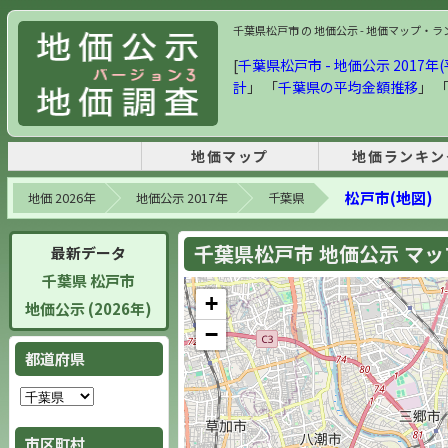
千葉県松戸市 の 地価公示 - 地価マップ・ランキ
[
千葉県松戸市 - 地価公示 2017年(
計
」 「
千葉県の平均金額推移
」 
地価マップ
地価ランキン
松戸市(地図)
地価 2026年
地価公示 2017年
千葉県
千葉県松戸市 地価公示 マップ 
最新データ
千葉県 松戸市
+
地価公示 (2026年)
−
都道府県
市区町村