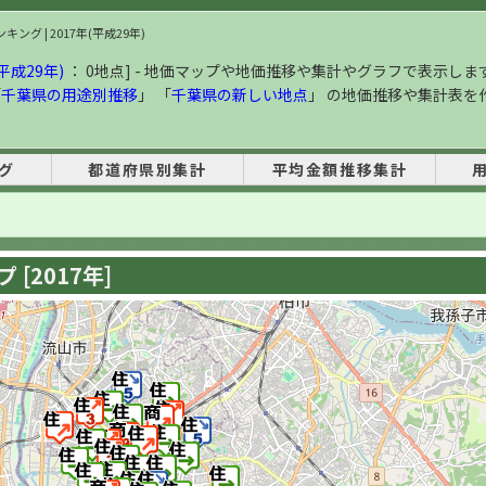
ング | 2017年(平成29年)
平成29年)
： 0地点] - 地価マップや地価推移や集計やグラフで表示しま
「
千葉県の用途別推移
」 「
千葉県の新しい地点
」 の地価推移や集計表を
グ
都道府県別集計
平均金額推移集計
[2017年]