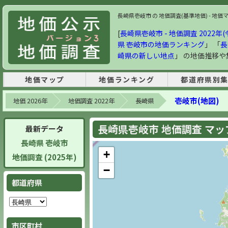
長崎県壱岐市 の 地価調査(基準地価) - 地価マ
[
長崎県壱岐市 - 地価調査 2022年(
県 壱岐市の地価ランキング
」 「
長
崎県の新しい地点
」 の地価推移
地価マップ
地価ランキング
都道府県別
壱岐市(地図)
地価 2026年
地価調査 2022年
長崎県
長崎県壱岐市 地価調査 マップ 
最新データ
長崎県 壱岐市
+
地価調査 (2025年)
−
都道府県
市区町村