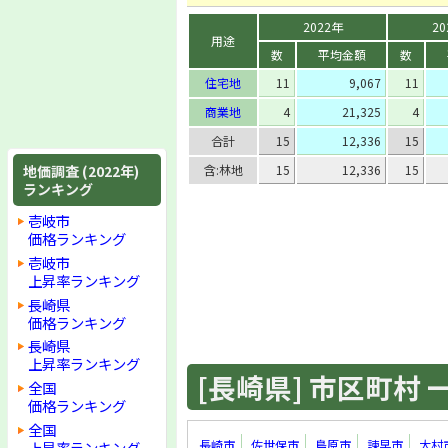
2022年
20
用途
数
平均金額
数
住宅地
11
9,067
11
商業地
4
21,325
4
合計
15
12,336
15
地価調査 (2022年)
含:林地
15
12,336
15
ランキング
壱岐市
価格ランキング
壱岐市
上昇率ランキング
長崎県
価格ランキング
長崎県
上昇率ランキング
[長崎県] 市区町村 一覧
全国
価格ランキング
全国
長崎市
佐世保市
島原市
諫早市
大村
上昇率ランキング