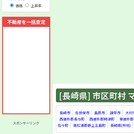
価格
上昇率
不動産を一括査定
[長崎県] 市区町村 マ
長崎市
佐世保市
島原市
諫早市
大村
西彼杵郡長与町
西彼杵郡時津町
東彼杵郡
スポンサーリンク
佐々町
南松浦郡新上五島町
長崎県(林地)