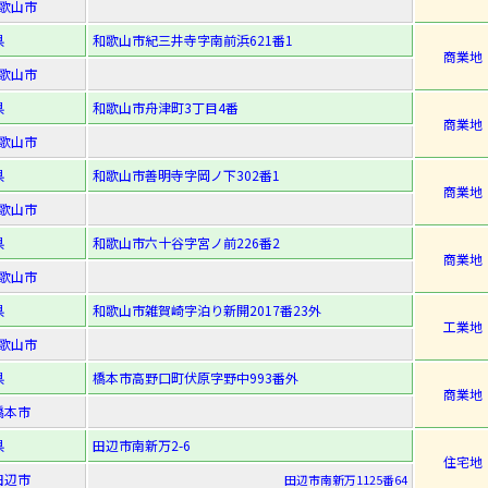
歌山市
県
和歌山市紀三井寺字南前浜621番1
商業地
歌山市
県
和歌山市舟津町3丁目4番
商業地
歌山市
県
和歌山市善明寺字岡ノ下302番1
商業地
歌山市
県
和歌山市六十谷字宮ノ前226番2
商業地
歌山市
県
和歌山市雑賀崎字泊り新開2017番23外
工業地
歌山市
県
橋本市高野口町伏原字野中993番外
商業地
橋本市
県
田辺市南新万2-6
住宅地
田辺市
田辺市南新万1125番64