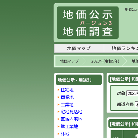
地価公示 
地価マップ
地価ランキ
地価マップ
2023年(令和5年)
地価
[地価公示] 和
地価公示 - 用途別
住宅地
対象
商業地
工業地
都道府県
宅地見込地
区域内宅地
[地価公示] 和
準工業地
林地