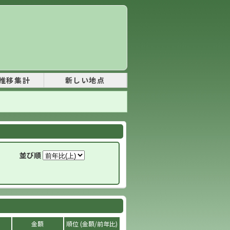
推移集計
新しい地点
並び順
金額
順位 (金額/前年比)