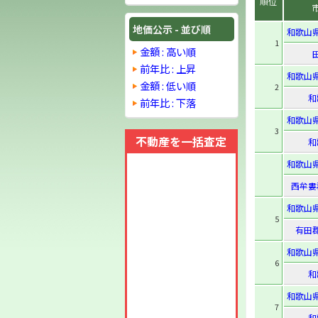
順位
地価公示 - 並び順
和歌山
1
金額 : 高い順
前年比 : 上昇
和歌山
金額 : 低い順
2
和
前年比 : 下落
和歌山
3
不動産を一括査定
和
和歌山
西牟婁
和歌山
5
有田
和歌山
6
和
和歌山
7
和