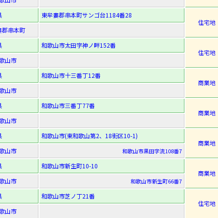
県
東牟婁郡串本町サンゴ台1184番28
住宅地
婁郡串本町
県
和歌山市太田字神ノ畔152番
住宅地
歌山市
県
和歌山市十三番丁12番
商業地
歌山市
県
和歌山市三番丁77番
商業地
歌山市
県
和歌山市(東和歌山第2、18街区10-1)
商業地
歌山市
和歌山市黒田字流108番7
県
和歌山市新生町10-10
商業地
歌山市
和歌山市新生町66番7
県
和歌山市芝ノ丁21番
住宅地
歌山市