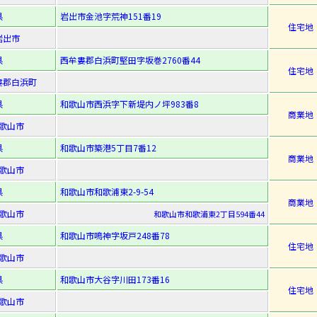
県
岩出市金池字荒神151番19
住宅地
岩出市
県
西牟婁郡白浜町堅田字坂巻2760番44
住宅地
婁郡白浜町
県
和歌山市西浜字下新堤内ノ坪983番8
商業地
歌山市
県
和歌山市築港5丁目7番12
商業地
歌山市
県
和歌山市和歌浦東2-9-54
商業地
歌山市
和歌山市和歌浦東2丁目594番44
県
和歌山市鳴神字坂戸248番78
住宅地
歌山市
県
和歌山市大谷字川田173番16
住宅地
歌山市