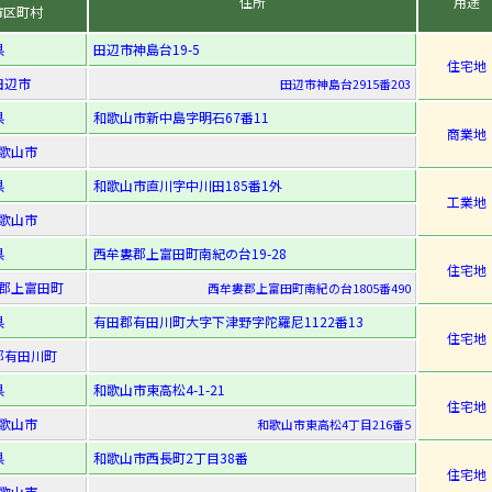
住所
用途
市区町村
県
田辺市神島台19-5
住宅地
田辺市
田辺市神島台2915番203
県
和歌山市新中島字明石67番11
商業地
歌山市
県
和歌山市直川字中川田185番1外
工業地
歌山市
県
西牟婁郡上富田町南紀の台19-28
住宅地
郡上富田町
西牟婁郡上富田町南紀の台1805番490
県
有田郡有田川町大字下津野字陀羅尼1122番13
住宅地
郡有田川町
県
和歌山市東高松4-1-21
住宅地
歌山市
和歌山市東高松4丁目216番5
県
和歌山市西長町2丁目38番
住宅地
歌山市