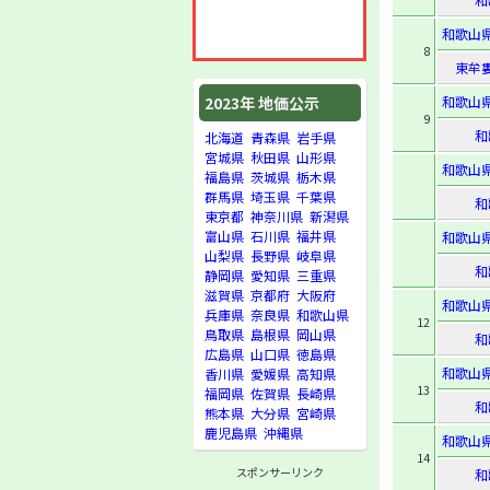
和歌山
8
東牟
和歌山
2023年 地価公示
9
和
北海道
青森県
岩手県
宮城県
秋田県
山形県
和歌山
福島県
茨城県
栃木県
群馬県
埼玉県
千葉県
和
東京都
神奈川県
新潟県
富山県
石川県
福井県
和歌山
山梨県
長野県
岐阜県
和
静岡県
愛知県
三重県
滋賀県
京都府
大阪府
和歌山
兵庫県
奈良県
和歌山県
12
鳥取県
島根県
岡山県
和
広島県
山口県
徳島県
和歌山
香川県
愛媛県
高知県
13
福岡県
佐賀県
長崎県
和
熊本県
大分県
宮崎県
鹿児島県
沖縄県
和歌山
14
スポンサーリンク
和