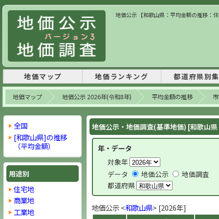
地価公示 【和歌山県：平均金額の推移：住宅地
地価マップ
地価ランキング
都道府県別
地価マップ
地価公示 2026年(令和8年)
平均金額の推移
市
全国
地価公示・地価調査(基準地価) [和歌山県 
[和歌山県]の推移
（平均金額）
年・データ
対象年
用途別
データ
地価公示
地価調査
都道府県
住宅地
商業地
地価公示 <
和歌山県
> [2026年]
工業地