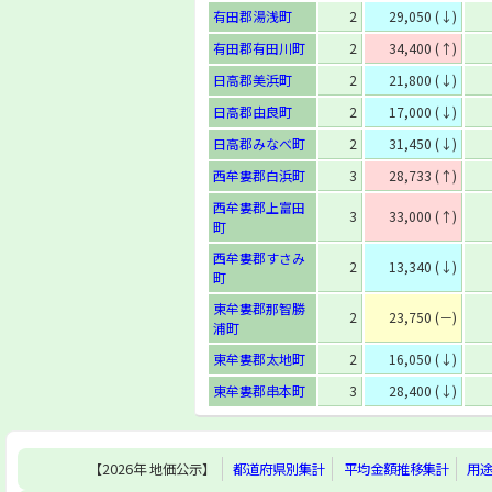
有田郡湯浅町
2
29,050 (↓)
有田郡有田川町
2
34,400 (↑)
日高郡美浜町
2
21,800 (↓)
日高郡由良町
2
17,000 (↓)
日高郡みなべ町
2
31,450 (↓)
西牟婁郡白浜町
3
28,733 (↑)
西牟婁郡上富田
3
33,000 (↑)
町
西牟婁郡すさみ
2
13,340 (↓)
町
東牟婁郡那智勝
2
23,750 (－)
浦町
東牟婁郡太地町
2
16,050 (↓)
東牟婁郡串本町
3
28,400 (↓)
【2026年 地価公示】
都道府県別集計
平均金額推移集計
用