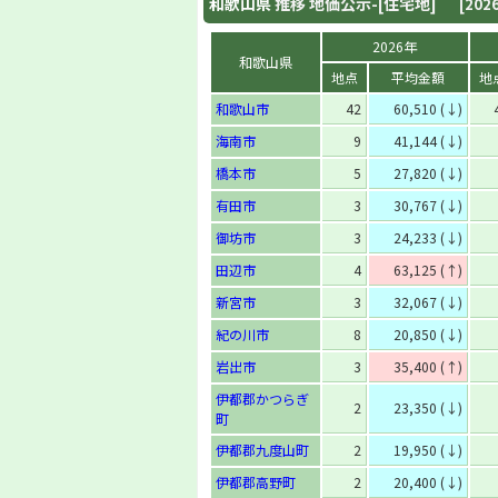
和歌山県
推移 地価公示-[住宅地]
[202
2026年
和歌山県
地点
平均金額
地
和歌山市
42
60,510 (↓)
海南市
9
41,144 (↓)
橋本市
5
27,820 (↓)
有田市
3
30,767 (↓)
御坊市
3
24,233 (↓)
田辺市
4
63,125 (↑)
新宮市
3
32,067 (↓)
紀の川市
8
20,850 (↓)
岩出市
3
35,400 (↑)
伊都郡かつらぎ
2
23,350 (↓)
町
伊都郡九度山町
2
19,950 (↓)
伊都郡高野町
2
20,400 (↓)