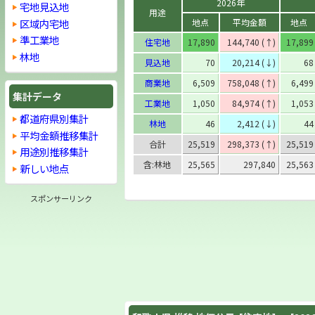
2026年
宅地見込地
用途
区域内宅地
地点
平均金額
地点
準工業地
住宅地
17,890
144,740 (↑)
17,899
林地
見込地
70
20,214 (↓)
68
商業地
6,509
758,048 (↑)
6,499
集計データ
工業地
1,050
84,974 (↑)
1,053
都道府県別集計
林地
46
2,412 (↓)
44
平均金額推移集計
合計
25,519
298,373 (↑)
25,519
用途別推移集計
含:林地
25,565
297,840
25,563
新しい地点
スポンサーリンク