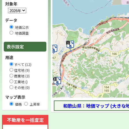
対象年
データ
地価公示
地価調査
表示設定
用途
すべて (12)
住宅地 (9)
商業地 (3)
工業地 ()
その他 (0)
マップ表示
価格
上昇率
和歌山県：地価マップ (大きな
不動産を一括査定