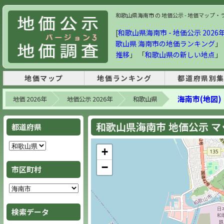
和歌山県海南市 の 地価公示 - 地価マップ・ラン
[
和歌山県海南市 - 地価公示 2026年
歌山県 海南市の地価ランキング
」
推移
」 「
和歌山県の新しい地点
」
地価マップ
地価ランキング
都道府県別
海南市(地図)
地価 2026年
地価公示 2026年
和歌山県
和歌山県海南市 地価公示 マップ
都道府県
+
−
市区町村
検索データ