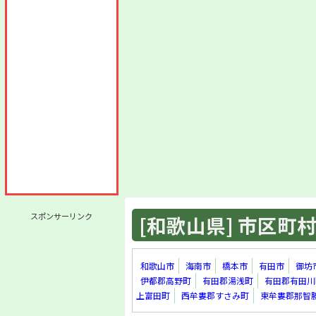
スポンサーリンク
[和歌山県] 市区町村 
和歌山市
海南市
橋本市
有田市
御坊
伊都郡高野町
有田郡湯浅町
有田郡有田川
上富田町
西牟婁郡すさみ町
東牟婁郡那智