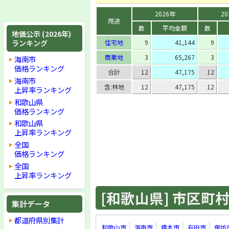
2026年
20
用途
数
平均金額
数
地価公示 (2026年)
ランキング
住宅地
9
41,144
9
商業地
3
65,267
3
海南市
価格ランキング
合計
12
47,175
12
海南市
含:林地
12
47,175
12
上昇率ランキング
和歌山県
価格ランキング
和歌山県
上昇率ランキング
全国
価格ランキング
全国
上昇率ランキング
[和歌山県] 市区町村 
集計データ
都道府県別集計
和歌山市
海南市
橋本市
有田市
御坊