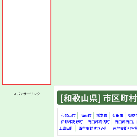
スポンサーリンク
[和歌山県] 市区町村 
和歌山市
海南市
橋本市
有田市
御坊
伊都郡高野町
有田郡湯浅町
有田郡有田川
上富田町
西牟婁郡すさみ町
東牟婁郡那智