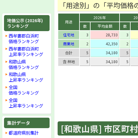
「用途別」の「平均価格
2026年
2
地価公示 (2026年)
用途
ランキング
数
平均金額
数
住宅地
3
28,733
3
西牟婁郡白浜町
価格ランキング
商業地
2
42,350
2
西牟婁郡白浜町
合計
5
34,180
5
上昇率ランキング
和歌山県
含:林地
5
34,180
5
価格ランキング
和歌山県
上昇率ランキング
全国
価格ランキング
全国
上昇率ランキング
集計データ
[和歌山県] 市区町村 
都道府県別集計