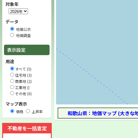
対象年
データ
地価公示
地価調査
表示設定
用途
すべて (5)
住宅地 (3)
商業地 (2)
工業地 ()
その他 (0)
マップ表示
価格
上昇率
和歌山県：地価マップ (大きな
不動産を一括査定