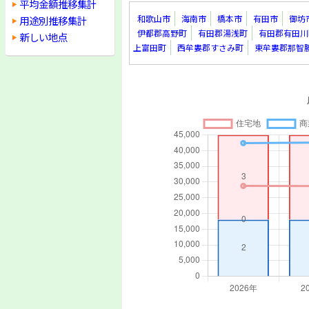
平均金額推移集計
和歌山市
海南市
橋本市
有田市
御坊
用途別推移集計
伊都郡高野町
有田郡湯浅町
有田郡有田川
新しい地点
上富田町
西牟婁郡すさみ町
東牟婁郡那智