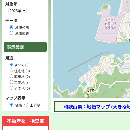
対象年
データ
地価公示
地価調査
表示設定
用途
すべて (5)
住宅地 (3)
商業地 (2)
工業地 ()
その他 (0)
マップ表示
価格
上昇率
和歌山県：地価マップ (大きな
不動産を一括査定