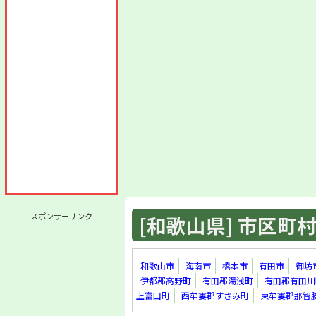
スポンサーリンク
[和歌山県] 市区町村 
和歌山市
海南市
橋本市
有田市
御坊
伊都郡高野町
有田郡湯浅町
有田郡有田川
上富田町
西牟婁郡すさみ町
東牟婁郡那智