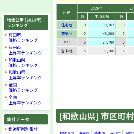
2026年
2
用途
数
平均金額
数
地価公示 (2026年)
ランキング
住宅地
3
30,767
3
商業地
2
48,300
2
有田市
価格ランキング
合計
5
37,780
5
有田市
含:林地
5
37,780
5
上昇率ランキング
和歌山県
価格ランキング
和歌山県
上昇率ランキング
全国
価格ランキング
全国
上昇率ランキング
[和歌山県] 市区町村 
集計データ
都道府県別集計
和歌山市
海南市
橋本市
有田市
御坊