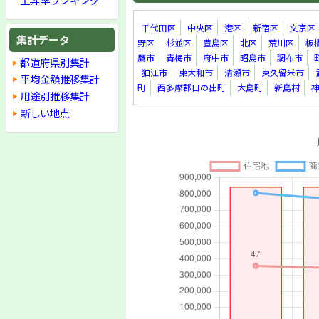
千代田区
中央区
港区
新宿区
文京区
集計データ
野区
杉並区
豊島区
北区
荒川区
板
鷹市
青梅市
府中市
昭島市
調布市
都道府県別集計
狛江市
東大和市
清瀬市
東久留米市
平均金額推移集計
町
西多摩郡日の出町
大島町
新島村
用途別推移集計
新しい地点