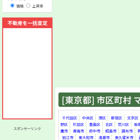
価格
上昇率
不動産を一括査定
[東京都] 市区町村 マ
千代田区
中央区
港区
新宿区
文京区
野区
杉並区
豊島区
北区
荒川区
板
スポンサーリンク
鷹市
青梅市
府中市
昭島市
調布市
狛江市
東大和市
清瀬市
東久留米市