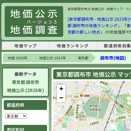
東京都調布市 の 地価公示 - 地価マップ・ランキ
[
東京都調布市 - 地価公示 2023年(
都 調布市の地価ランキング
」 「
東
京都の新しい地点
」 の地価推移
地価マップ
地価ランキング
都道府県別
調布市(地図)
地価 2026年
地価公示 2023年
東京都
東京都調布市 地価公示 マップ 
最新データ
東京都 調布市
+
地価公示 (2026年)
−
都道府県
市区町村