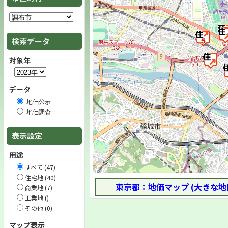
検索データ
対象年
データ
地価公示
地価調査
表示設定
用途
すべて (47)
住宅地 (40)
東京都：地価マップ (大きな地
商業地 (7)
工業地 ()
その他 (0)
マップ表示