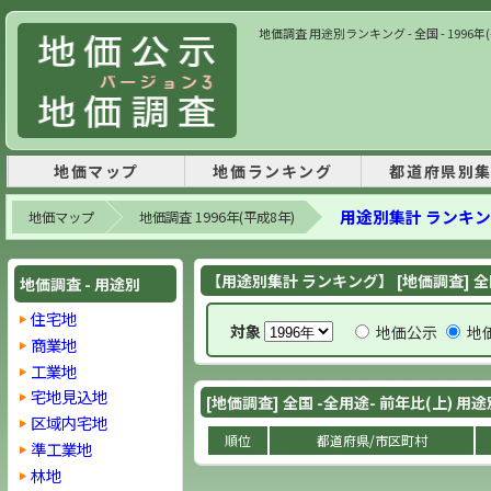
地価調査 用途別ランキング - 全国 - 1996
地価マップ
地価ランキング
都道府県別
用途別集計 ランキ
地価マップ
地価調査 1996年(平成8年)
【用途別集計 ランキング】 [地価調査] 全
地価調査 - 用途別
住宅地
対象
地価公示
地
商業地
工業地
宅地見込地
[地価調査] 全国 -全用途- 前年比(上) 
区域内宅地
順位
都道府県/市区町村
準工業地
林地