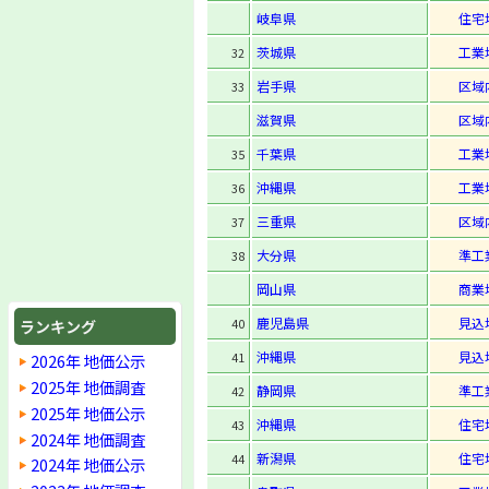
岐阜県
住宅
茨城県
工業
32
岩手県
区域
33
滋賀県
区域
千葉県
工業
35
沖縄県
工業
36
三重県
区域
37
大分県
準工
38
岡山県
商業
鹿児島県
見込
40
ランキング
沖縄県
見込
41
2026年 地価公示
2025年 地価調査
静岡県
準工
42
2025年 地価公示
沖縄県
住宅
43
2024年 地価調査
新潟県
住宅
44
2024年 地価公示