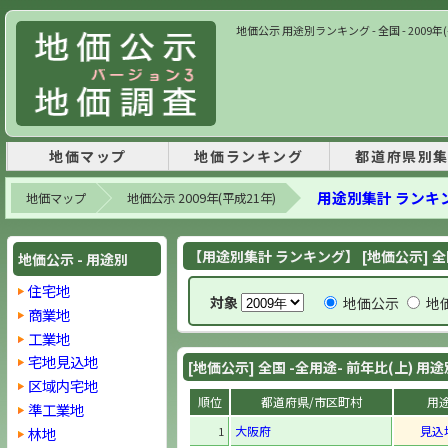
地価公示 用途別ランキング - 全国 - 2009
地価マップ
地価ランキング
都道府県別
用途別集計 ランキ
地価マップ
地価公示 2009年(平成21年)
【用途別集計 ランキング】 [地価公示] 全
地価公示 - 用途別
住宅地
対象
地価公示
地
商業地
工業地
宅地見込地
[地価公示] 全国 -全用途- 前年比(上) 
区域内宅地
順位
都道府県/市区町村
用
準工業地
大阪府
見込
林地
1