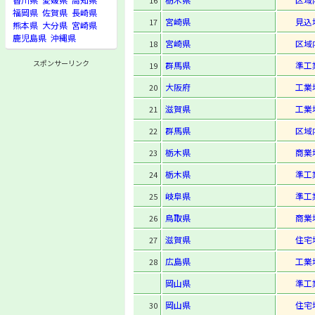
16
福岡県
佐賀県
長崎県
宮崎県
見込
17
熊本県
大分県
宮崎県
鹿児島県
沖縄県
宮崎県
区域
18
スポンサーリンク
群馬県
準工
19
大阪府
工業
20
滋賀県
工業
21
群馬県
区域
22
栃木県
商業
23
栃木県
準工
24
岐阜県
準工
25
鳥取県
商業
26
滋賀県
住宅
27
広島県
工業
28
岡山県
準工
岡山県
住宅
30