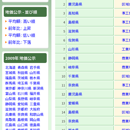
鹿児島県
区域
2
地価公示 - 並び順
高知県
準工
3
平均額 : 高い順
島根県
準工
4
前年比 : 上昇
滋賀県
準工
5
平均額 : 低い順
佐賀県
準工
6
前年比 : 下落
山形県
工業
7
2009年 地価公示
静岡県
商業
8
岐阜県
商業
9
北海道
青森県
岩手県
宮城県
秋田県
山形県
千葉県
区域
10
福島県
茨城県
栃木県
群馬県
埼玉県
千葉県
奈良県
準工
11
東京都
神奈川県
新潟県
富山県
石川県
福井県
鹿児島県
商業
12
山梨県
長野県
岐阜県
愛媛県
商業
13
静岡県
愛知県
三重県
滋賀県
京都府
大阪府
島根県
区域
14
兵庫県
奈良県
和歌山県
鳥取県
島根県
岡山県
奈良県
商業
15
広島県
山口県
徳島県
栃木県
区域
香川県
愛媛県
高知県