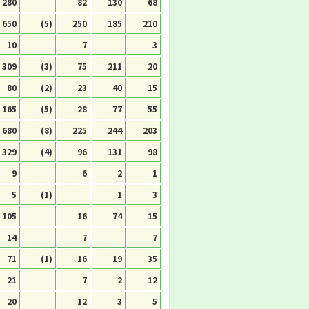
280
82
130
68
650
(5)
250
185
210
10
7
3
309
(3)
75
211
20
80
(2)
23
40
15
165
(5)
28
77
55
680
(8)
225
244
203
329
(4)
96
131
98
9
6
2
1
5
(1)
1
3
105
16
74
15
14
7
7
71
(1)
16
19
35
21
7
2
12
20
12
3
5