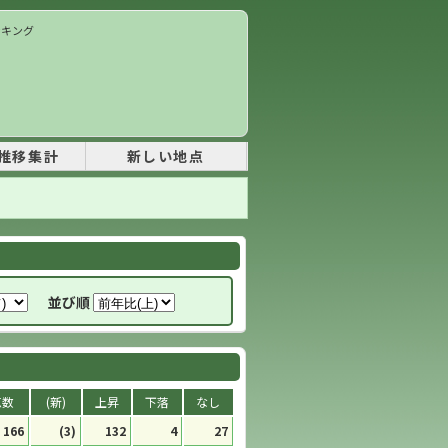
ランキング
推移集計
新しい地点
並び順
点数
(新)
上昇
下落
なし
166
(3)
132
4
27