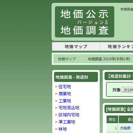
地価調査 
地価マップ
地価ランキ
地価マップ
地価調査 2019年(令和1年)
【用途別集計 ラ
地価調査 - 用途別
住宅地
対象
商業地
工業地
宅地見込地
[地価調査] 全
区域内宅地
順位
都
準工業地
大阪府
林地
1