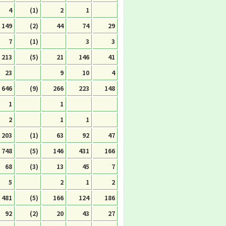
4
(1)
2
1
149
(2)
44
74
29
7
(1)
3
3
213
(5)
21
146
41
23
9
10
4
646
(9)
266
223
148
1
1
2
1
1
203
(1)
63
92
47
748
(5)
146
431
166
68
(3)
13
45
7
5
2
1
2
481
(5)
166
124
186
92
(2)
20
43
27