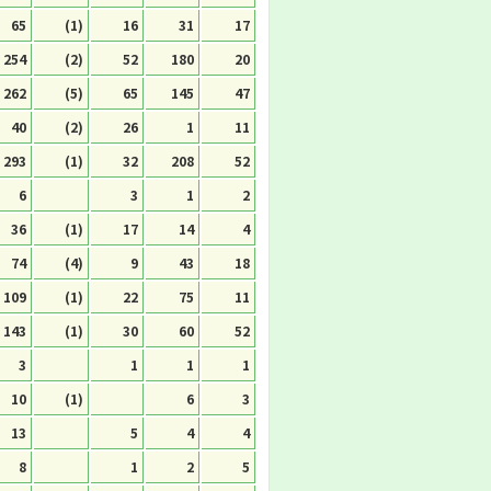
65
(1)
16
31
17
254
(2)
52
180
20
262
(5)
65
145
47
40
(2)
26
1
11
293
(1)
32
208
52
6
3
1
2
36
(1)
17
14
4
74
(4)
9
43
18
109
(1)
22
75
11
143
(1)
30
60
52
3
1
1
1
10
(1)
6
3
13
5
4
4
8
1
2
5