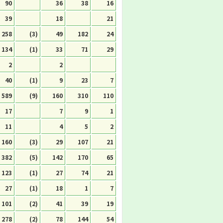
90
36
38
16
39
18
21
258
(3)
49
182
24
134
(1)
33
71
29
2
2
40
(1)
9
23
7
589
(9)
160
310
110
17
7
9
1
11
4
5
2
160
(3)
29
107
21
382
(5)
142
170
65
123
(1)
27
74
21
27
(1)
18
1
7
101
(2)
41
39
19
278
(2)
78
144
54