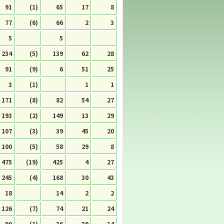
91
(1)
65
17
8
77
(6)
66
2
3
5
5
234
(5)
139
62
28
91
(9)
6
51
25
3
(1)
1
1
171
(8)
82
54
27
193
(2)
149
13
29
107
(3)
39
45
20
100
(5)
58
29
8
475
(19)
425
4
27
245
(4)
168
30
43
18
14
2
2
126
(7)
74
21
24
90
(1)
36
39
14