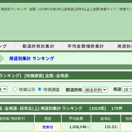
用途別ランキング - 全国 - 2019年(令和1年) [全用途] 前年比(上) | 全国 地価マップ・地価
ング
都道府県別集計
平均金額推移集計
用途別
用途別集計 ランキング
ンキング】 [地価調査] 全国 -全用途-
用途
地価公示
地価調査
都道府県
国 -全用途- 前年比(上) 用途別集計 ランキング
(2019年)
175
件
道府県/市区町村
用途
平均金額
前年比
地
1,026,548
121.52
商業地
円
%