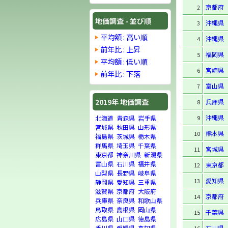
京都府
2
地価調査 - 並び順
沖縄県
3
平均額 : 高い順
沖縄県
4
前年比 : 上昇
福岡県
5
平均額 : 低い順
宮崎県
6
前年比 : 下落
富山県
7
2019年 地価調査
兵庫県
8
沖縄県
9
北海道
青森県
岩手県
宮城県
秋田県
山形県
熊本県
10
福島県
茨城県
栃木県
群馬県
埼玉県
千葉県
宮城県
11
東京都
神奈川県
新潟県
富山県
石川県
福井県
東京都
12
山梨県
長野県
岐阜県
愛知県
13
静岡県
愛知県
三重県
滋賀県
京都府
大阪府
京都府
14
兵庫県
奈良県
和歌山県
鳥取県
島根県
岡山県
千葉県
15
広島県
山口県
徳島県
石川県
香川県
愛媛県
高知県