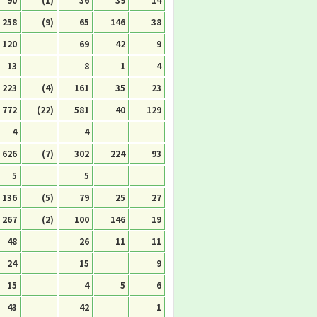
258
(9)
65
146
38
120
69
42
9
13
8
1
4
223
(4)
161
35
23
772
(22)
581
40
129
4
4
626
(7)
302
224
93
5
5
136
(5)
79
25
27
267
(2)
100
146
19
48
26
11
11
24
15
9
15
4
5
6
43
42
1