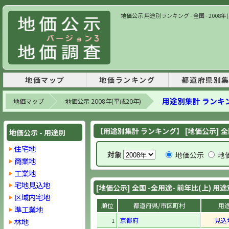
地価公示 用途別ランキング - 全国 - 2008
地価マップ
地価ランキング
都道府県別
用途別集計 ランキ
地価マップ
地価公示 2008年(平成20年)
【用途別集計 ランキング】 [地価公示] 全
地価公示 - 用途別
住宅地
対象
地価公示
地
商業地
工業地
宅地見込地
[地価公示] 全国 -全用途- 前年比(上) 
区域内宅地
順位
都道府県/市区町村
用
準工業地
京都府
見込
林地
1