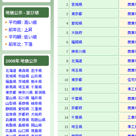
宮城県
商業
2
地価公示 - 並び順
東京都
商業
3
平均額 : 高い順
愛知県
商業
4
前年比 : 上昇
大阪府
商業
5
平均額 : 低い順
福岡県
商業
6
前年比 : 下落
神奈川県
商業
7
2008年 地価公示
北海道
商業
8
埼玉県
商業
9
北海道
青森県
岩手県
宮城県
秋田県
山形県
東京都
住宅
10
福島県
茨城県
栃木県
群馬県
埼玉県
千葉県
東京都
準工
11
東京都
神奈川県
新潟県
富山県
石川県
福井県
千葉県
商業
12
山梨県
長野県
岐阜県
京都府
商業
13
静岡県
愛知県
三重県
滋賀県
京都府
大阪府
千葉県
工業
14
兵庫県
奈良県
和歌山県
鳥取県
島根県
岡山県
埼玉県
準工
15
広島県
山口県
徳島県
静岡県
商業
香川県
愛媛県
高知県