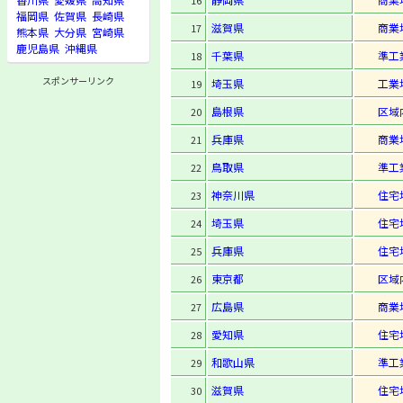
16
福岡県
佐賀県
長崎県
滋賀県
商業
17
熊本県
大分県
宮崎県
鹿児島県
沖縄県
千葉県
準工
18
スポンサーリンク
埼玉県
工業
19
島根県
区域
20
兵庫県
商業
21
鳥取県
準工
22
神奈川県
住宅
23
埼玉県
住宅
24
兵庫県
住宅
25
東京都
区域
26
広島県
商業
27
愛知県
住宅
28
和歌山県
準工
29
滋賀県
住宅
30