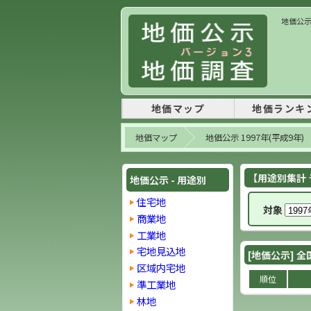
地価公示 
地価マップ
地価ランキ
地価マップ
地価公示 1997年(平成9年)
【用途別集計 ラ
地価公示 - 用途別
住宅地
対象
商業地
工業地
宅地見込地
[地価公示] 全
区域内宅地
順位
準工業地
林地