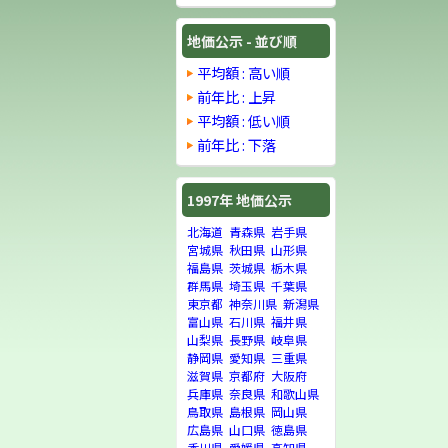
地価公示 - 並び順
平均額 : 高い順
前年比 : 上昇
平均額 : 低い順
前年比 : 下落
1997年 地価公示
北海道
青森県
岩手県
宮城県
秋田県
山形県
福島県
茨城県
栃木県
群馬県
埼玉県
千葉県
東京都
神奈川県
新潟県
富山県
石川県
福井県
山梨県
長野県
岐阜県
静岡県
愛知県
三重県
滋賀県
京都府
大阪府
兵庫県
奈良県
和歌山県
鳥取県
島根県
岡山県
広島県
山口県
徳島県
香川県
愛媛県
高知県