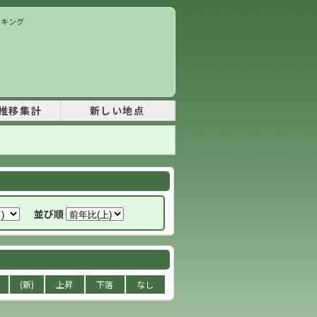
ランキング
推移集計
新しい地点
並び順
(新)
上昇
下落
なし