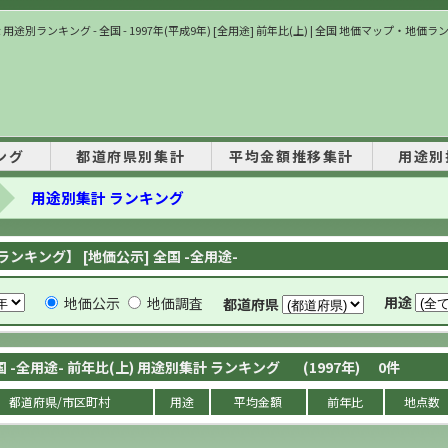
用途別ランキング - 全国 - 1997年(平成9年) [全用途] 前年比(上) | 全国 地価マップ・地価
ング
都道府県別集計
平均金額推移集計
用途別
用途別集計 ランキング
ンキング】 [地価公示] 全国 -全用途-
用途
地価公示
地価調査
都道府県
国 -全用途- 前年比(上) 用途別集計 ランキング
(1997年)
0
件
都道府県/市区町村
用途
平均金額
前年比
地点数