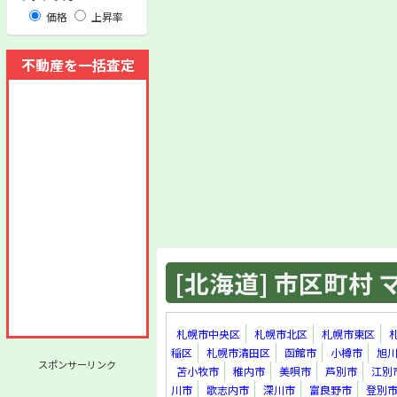
価格
上昇率
不動産を一括査定
[北海道] 市区町村 マ
札幌市中央区
札幌市北区
札幌市東区
稲区
札幌市清田区
函館市
小樽市
旭
スポンサーリンク
苫小牧市
稚内市
美唄市
芦別市
江別
川市
歌志内市
深川市
富良野市
登別