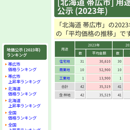
[北海道 帯広市] 用
公示 (2023年)
「北海道 帯広市」の20
の「平均価格の推移」で
2023年
20
用途
地価公示 (2023年)
数
平均金額
数
ランキング
住宅地
31
30,610
30
帯広市
価格ランキング
商業地
10
52,900
10
帯広市
工業地
1
13,900
1
上昇率ランキング
合計
42
35,519
41
北海道
価格ランキング
含:林地
42
35,519
41
北海道
上昇率ランキング
全国
価格ランキング
全国
上昇率ランキング