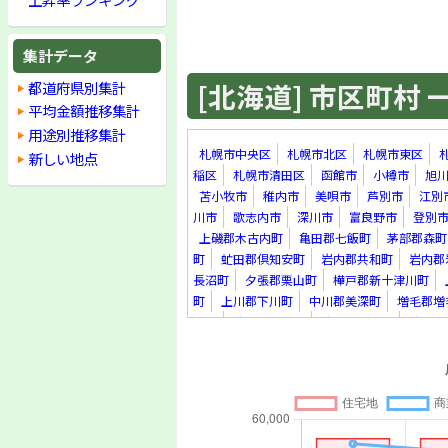
集計データ
[北海道] 市区町村 一覧
都道府県別集計
平均金額推移集計
用途別推移集計
札幌市中央区
札幌市北区
札幌市東区
新しい地点
稲区
札幌市清田区
函館市
小樽市
旭
苫小牧市
稚内市
美唄市
芦別市
江別
川市
歌志内市
深川市
富良野市
登別
上磯郡木古内町
亀田郡七飯町
茅部郡森町
町
虻田郡倶知安町
岩内郡共和町
岩内郡
長沼町
夕張郡栗山町
樺戸郡新十津川町
町
上川郡下川町
中川郡美深町
増毛郡増
里町
紋別郡遠軽町
紋別郡滝上町
紋別郡
真町
虻田郡洞爺湖町
勇払郡安平町
勇払
上川郡新得町
上川郡清水町
河西郡芽室町
足寄郡足寄町
十勝郡浦幌町
釧路郡釧路町
町