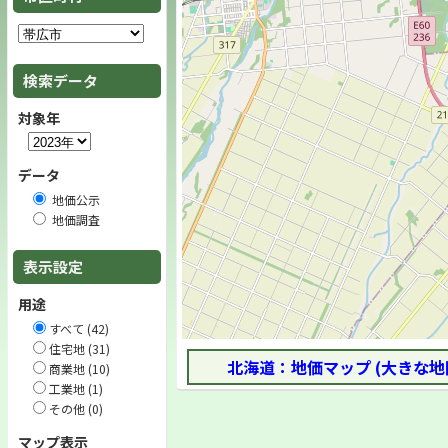
検索データ
対象年
データ
地価公示
地価調査
表示設定
用途
すべて (42)
住宅地 (31)
北海道：地価マップ (大きな地
商業地 (10)
工業地 (1)
その他 (0)
マップ表示