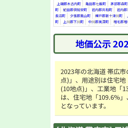
上磯郡木古内町
亀田郡七飯町
茅部郡森町
町
虻田郡倶知安町
岩内郡共和町
岩内郡
長沼町
夕張郡栗山町
樺戸郡新十津川町
町
上川郡下川町
中川郡美深町
増毛郡増
里町
紋別郡遠軽町
紋別郡滝上町
紋別郡
真町
虻田郡洞爺湖町
勇払郡安平町
勇払
地価公示 20
上川郡新得町
上川郡清水町
河西郡芽室町
足寄郡足寄町
十勝郡浦幌町
釧路郡釧路町
町
2023年の北海道 帯広市
点)」、用途別は住宅地「30
(10地点)」、工業地「1
は、住宅地「109.6%」
となっています。