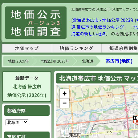
北海道帯広市 の 地価公示 - 地価マップ・ランキ
[
北海道帯広市 - 地価公示 2023年(
道 帯広市の地価ランキング
」 「
北
海道の新しい地点
」 の地価推移
地価マップ
地価ランキング
都道府県別
帯広市(地図)
地価 2026年
地価公示 2023年
北海道
北海道帯広市 地価公示 マップ 
最新データ
北海道 帯広市
+
地価公示 (2026年)
−
都道府県
市区町村