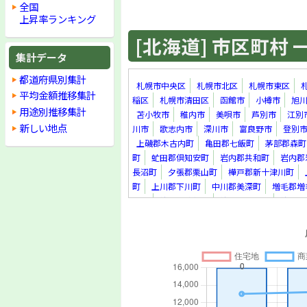
全国
上昇率ランキング
[北海道] 市区町村 一覧
集計データ
都道府県別集計
札幌市中央区
札幌市北区
札幌市東区
平均金額推移集計
稲区
札幌市清田区
函館市
小樽市
旭
用途別推移集計
苫小牧市
稚内市
美唄市
芦別市
江別
新しい地点
川市
歌志内市
深川市
富良野市
登別
上磯郡木古内町
亀田郡七飯町
茅部郡森町
町
虻田郡倶知安町
岩内郡共和町
岩内郡
長沼町
夕張郡栗山町
樺戸郡新十津川町
町
上川郡下川町
中川郡美深町
増毛郡増
里町
紋別郡遠軽町
紋別郡滝上町
紋別郡
真町
虻田郡洞爺湖町
勇払郡安平町
勇払
上川郡新得町
上川郡清水町
河西郡芽室町
足寄郡足寄町
十勝郡浦幌町
釧路郡釧路町
町