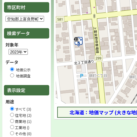
市区町村
検索データ
対象年
データ
地価公示
地価調査
表示設定
用途
すべて (3)
北海道：地価マップ (大きな地
住宅地 (2)
商業地 (1)
工業地 ()
その他 (0)