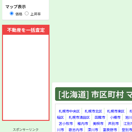
マップ表示
価格
上昇率
不動産を一括査定
[北海道] 市区町村 マ
札幌市中央区
札幌市北区
札幌市東区
稲区
札幌市清田区
函館市
小樽市
旭
苫小牧市
稚内市
美唄市
芦別市
江別
スポンサーリンク
川市
歌志内市
深川市
富良野市
登別