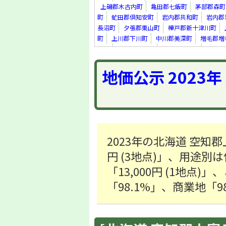
上磯郡木古内町
亀田郡七飯町
茅部郡森町
町
虻田郡倶知安町
岩内郡共和町
岩内郡
長沼町
夕張郡栗山町
樺戸郡新十津川町
町
上川郡下川町
中川郡美深町
増毛郡増
里町
紋別郡遠軽町
紋別郡滝上町
紋別郡
真町
虻田郡洞爺湖町
勇払郡安平町
勇払
地価公示 2023
上川郡新得町
上川郡清水町
河西郡芽室町
足寄郡足寄町
十勝郡浦幌町
釧路郡釧路町
町
2023年の北海道 空知
円 (3地点)」、用途別は
「13,000円 (1地点
「98.1%」、商業地「