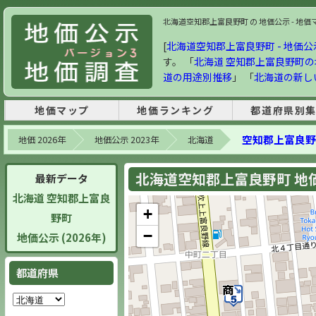
北海道空知郡上富良野町 の 地価公示 - 地価マッ
[
北海道空知郡上富良野町 - 地価公示 
す。 「
北海道 空知郡上富良野町
道の用途別推移
」 「
北海道の新し
地価マップ
地価ランキング
都道府県別
空知郡上富良野
地価 2026年
地価公示 2023年
北海道
北海道空知郡上富良野町 地価公
最新データ
北海道 空知郡上富良
+
野町
−
地価公示 (2026年)
都道府県