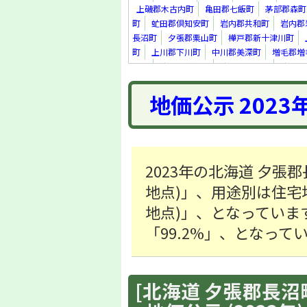
上磯郡木古内町
亀田郡七飯町
茅部郡森町
町
虻田郡倶知安町
岩内郡共和町
岩内郡
長沼町
夕張郡栗山町
樺戸郡新十津川町
町
上川郡下川町
中川郡美深町
増毛郡増
里町
紋別郡遠軽町
紋別郡滝上町
紋別郡
真町
虻田郡洞爺湖町
勇払郡安平町
勇払
地価公示 2023
上川郡新得町
上川郡清水町
河西郡芽室町
足寄郡足寄町
十勝郡浦幌町
釧路郡釧路町
町
2023年の北海道 夕張郡
地点)」、用途別は住宅地「9
地点)」、となっていま
「99.2%」、となって
[北海道 夕張郡長沼町