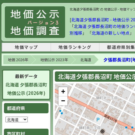
北海道夕張郡長沼町 の 地価公示 - 地価マップ・
[
北海道夕張郡長沼町 - 地価公示 20
「
北海道 夕張郡長沼町の地価ラン
別推移
」 「
北海道の新しい地点
」
地価マップ
地価ランキング
都道府県別
夕張郡長沼町(
地価 2026年
地価公示 2023年
北海道
北海道夕張郡長沼町 地価公示 
最新データ
北海道 夕張郡長沼町
+
地価公示 (2026年)
−
都道府県
市区町村