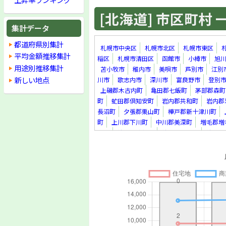
[北海道] 市区町村 一覧
集計データ
都道府県別集計
札幌市中央区
札幌市北区
札幌市東区
平均金額推移集計
稲区
札幌市清田区
函館市
小樽市
旭
用途別推移集計
苫小牧市
稚内市
美唄市
芦別市
江別
新しい地点
川市
歌志内市
深川市
富良野市
登別
上磯郡木古内町
亀田郡七飯町
茅部郡森町
町
虻田郡倶知安町
岩内郡共和町
岩内郡
長沼町
夕張郡栗山町
樺戸郡新十津川町
町
上川郡下川町
中川郡美深町
増毛郡増
里町
紋別郡遠軽町
紋別郡滝上町
紋別郡
真町
虻田郡洞爺湖町
勇払郡安平町
勇払
上川郡新得町
上川郡清水町
河西郡芽室町
足寄郡足寄町
十勝郡浦幌町
釧路郡釧路町
町