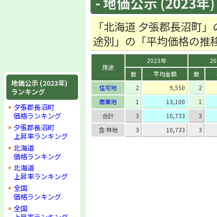
- 地価公示 (2023年)
「北海道 夕張郡長沼町」
途別」の「平均価格の推
2023年
2
用途
数
平均金額
数
地価公示 (2023年)
住宅地
2
9,550
2
ランキング
商業地
1
13,100
1
夕張郡長沼町
価格ランキング
合計
3
10,733
3
夕張郡長沼町
含:林地
3
10,733
3
上昇率ランキング
北海道
価格ランキング
北海道
上昇率ランキング
全国
価格ランキング
全国
上昇率ランキング