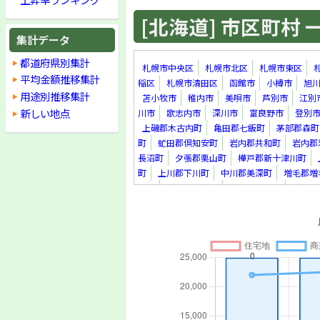
[北海道] 市区町村 一覧
集計データ
都道府県別集計
札幌市中央区
札幌市北区
札幌市東区
平均金額推移集計
稲区
札幌市清田区
函館市
小樽市
旭
用途別推移集計
苫小牧市
稚内市
美唄市
芦別市
江別
新しい地点
川市
歌志内市
深川市
富良野市
登別
上磯郡木古内町
亀田郡七飯町
茅部郡森町
町
虻田郡倶知安町
岩内郡共和町
岩内郡
長沼町
夕張郡栗山町
樺戸郡新十津川町
町
上川郡下川町
中川郡美深町
増毛郡増
里町
紋別郡遠軽町
紋別郡滝上町
紋別郡
真町
虻田郡洞爺湖町
勇払郡安平町
勇払
上川郡新得町
上川郡清水町
河西郡芽室町
足寄郡足寄町
十勝郡浦幌町
釧路郡釧路町
町