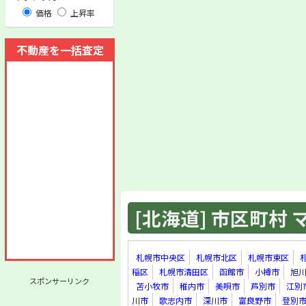
価格
上昇率
不動産を一括査定
[北海道] 市区町村 マ
札幌市中央区
札幌市北区
札幌市東区
稲区
札幌市清田区
函館市
小樽市
旭
スポンサーリンク
苫小牧市
稚内市
美唄市
芦別市
江別
川市
歌志内市
深川市
富良野市
登別