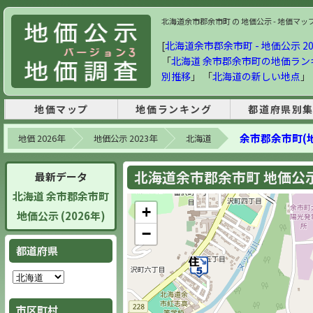
北海道余市郡余市町 の 地価公示 - 地価マップ・
[
北海道余市郡余市町 - 地価公示 20
「
北海道 余市郡余市町の地価ラン
別推移
」 「
北海道の新しい地点
」
地価マップ
地価ランキング
都道府県別
余市郡余市町(
地価 2026年
地価公示 2023年
北海道
北海道余市郡余市町 地価公示 
最新データ
北海道 余市郡余市町
+
地価公示 (2026年)
−
都道府県
市区町村