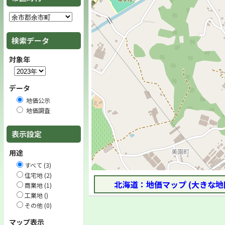
検索データ
対象年
データ
地価公示
地価調査
表示設定
用途
すべて (3)
住宅地 (2)
北海道：地価マップ (大きな地
商業地 (1)
工業地 ()
その他 (0)
マップ表示