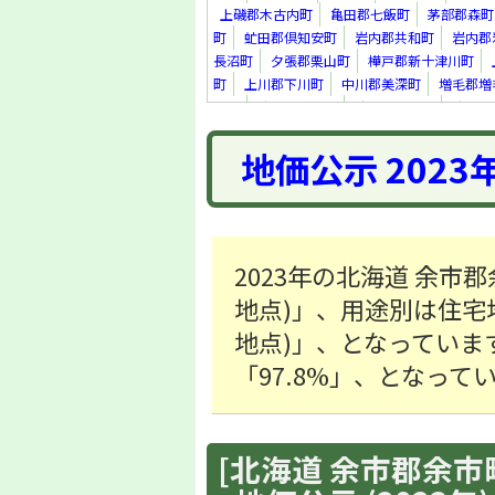
上磯郡木古内町
亀田郡七飯町
茅部郡森町
町
虻田郡倶知安町
岩内郡共和町
岩内郡
長沼町
夕張郡栗山町
樺戸郡新十津川町
町
上川郡下川町
中川郡美深町
増毛郡増
里町
紋別郡遠軽町
紋別郡滝上町
紋別郡
真町
虻田郡洞爺湖町
勇払郡安平町
勇払
地価公示 2023
上川郡新得町
上川郡清水町
河西郡芽室町
足寄郡足寄町
十勝郡浦幌町
釧路郡釧路町
町
2023年の北海道 余市郡
地点)」、用途別は住宅地「8
地点)」、となっていま
「97.8%」、となって
[北海道 余市郡余市町