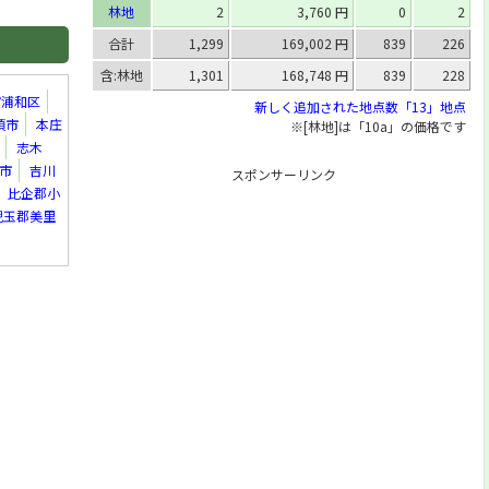
林地
2
3,760 円
0
2
合計
1,299
169,002 円
839
226
含:林地
1,301
168,748 円
839
228
市浦和区
新しく追加された地点数「13」地点
須市
本庄
※[林地]は「10a」の価格です
志木
市
吉川
スポンサーリンク
比企郡小
児玉郡美里