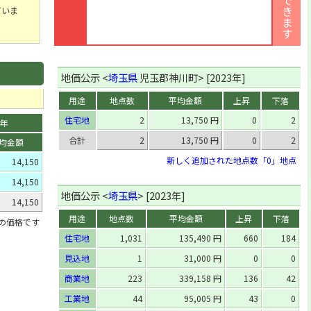
ていま
地価公示 <
埼玉県
児玉郡神川町> [2023年]
用途
地点数
平均金額
上昇
下落
住宅地
2
13,750 円
0
2
9年
合計
2
13,750 円
0
2
均金額
新しく追加された地点数「0」地点
14,150
14,150
地価公示 <
埼玉県
> [2023年]
14,150
用途
地点数
平均金額
上昇
下落
」の価格です
住宅地
1,031
135,490 円
660
184
見込地
1
31,000 円
0
0
商業地
223
339,158 円
136
42
工業地
44
95,005 円
43
0