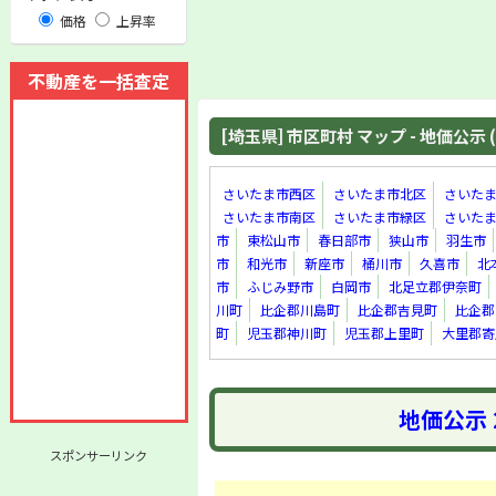
価格
上昇率
不動産を一括査定
[埼玉県] 市区町村 マップ - 地価公示 (
さいたま市西区
さいたま市北区
さいた
さいたま市南区
さいたま市緑区
さいた
市
東松山市
春日部市
狭山市
羽生市
市
和光市
新座市
桶川市
久喜市
北
市
ふじみ野市
白岡市
北足立郡伊奈町
川町
比企郡川島町
比企郡吉見町
比企郡
町
児玉郡神川町
児玉郡上里町
大里郡寄
地価公示 
スポンサーリンク