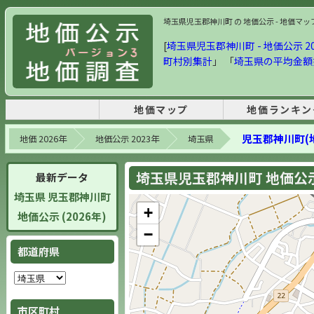
埼玉県児玉郡神川町 の 地価公示 - 地価マップ・
[
埼玉県児玉郡神川町 - 地価公示 20
町村別集計
」 「
埼玉県の平均金額
地価マップ
地価ランキン
児玉郡神川町(
地価 2026年
地価公示 2023年
埼玉県
埼玉県児玉郡神川町 地価公示 
最新データ
埼玉県 児玉郡神川町
+
地価公示 (2026年)
−
都道府県
市区町村