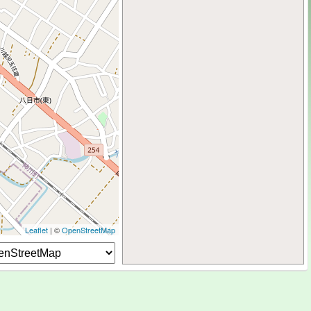
Leaflet
| ©
OpenStreetMap