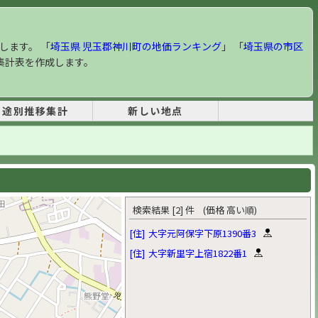
します。 「
埼玉県 児玉郡神川町の地価ランキング
」 「
埼玉県の市区
集計表を作成します。
用途別推移集計
新しい地点
検索結果 [2] 件 (価格 高い順)
[住]
大字元阿保字下原1390番3
[住]
大字新里字上宿1822番1