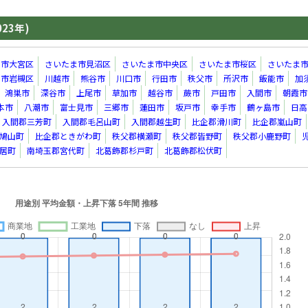
023年)
ま市大宮区
さいたま市見沼区
さいたま市中央区
さいたま市桜区
さいたま
ま市岩槻区
川越市
熊谷市
川口市
行田市
秩父市
所沢市
飯能市
加
鴻巣市
深谷市
上尾市
草加市
越谷市
蕨市
戸田市
入間市
朝霞市
本市
八潮市
富士見市
三郷市
蓮田市
坂戸市
幸手市
鶴ヶ島市
日高
入間郡三芳町
入間郡毛呂山町
入間郡越生町
比企郡滑川町
比企郡嵐山町
鳩山町
比企郡ときがわ町
秩父郡横瀬町
秩父郡皆野町
秩父郡小鹿野町
居町
南埼玉郡宮代町
北葛飾郡杉戸町
北葛飾郡松伏町