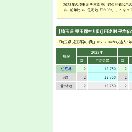
2023年の埼玉県 児玉郡神川町の地価公示の平
す。前年比は、住宅地「99.3%」、となっ
[埼玉県 児玉郡神川町] 用途別 平均価格の
「埼玉県 児玉郡神川町」の2023年から過去
2023年
用途
数
平均金額
数
住宅地
2
13,750
2
合計
2
13,750
2
含:林地
2
13,750
2