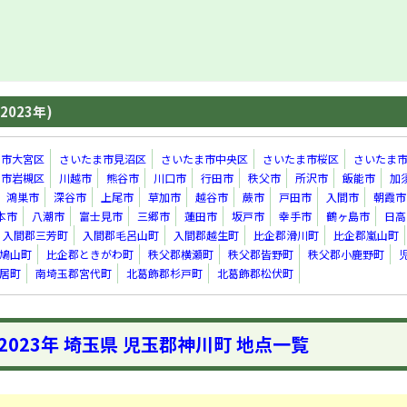
2023年)
ま市大宮区
さいたま市見沼区
さいたま市中央区
さいたま市桜区
さいたま
ま市岩槻区
川越市
熊谷市
川口市
行田市
秩父市
所沢市
飯能市
加
鴻巣市
深谷市
上尾市
草加市
越谷市
蕨市
戸田市
入間市
朝霞市
本市
八潮市
富士見市
三郷市
蓮田市
坂戸市
幸手市
鶴ヶ島市
日高
入間郡三芳町
入間郡毛呂山町
入間郡越生町
比企郡滑川町
比企郡嵐山町
鳩山町
比企郡ときがわ町
秩父郡横瀬町
秩父郡皆野町
秩父郡小鹿野町
居町
南埼玉郡宮代町
北葛飾郡杉戸町
北葛飾郡松伏町
2023年 埼玉県 児玉郡神川町 地点一覧