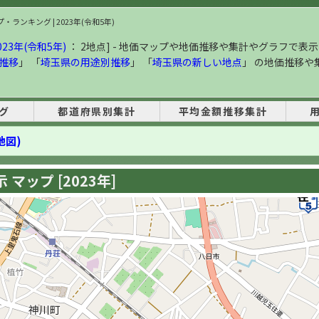
ランキング | 2023年(令和5年)
23年(令和5年)
： 2地点] - 地価マップや地価推移や集計やグラフで表示
推移
」 「
埼玉県の用途別推移
」 「
埼玉県の新しい地点
」 の地価推移や
グ
都道府県別集計
平均金額推移集計
地図)
マップ [2023年]