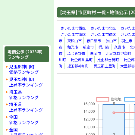
[埼玉県] 市区町村 一覧 - 地価公示 (2
さいたま市西区
さいたま市北区
さいた
さいたま市南区
さいたま市緑区
さいた
市
東松山市
春日部市
狭山市
羽生市
市
和光市
新座市
桶川市
久喜市
北
地価公示 (2023年)
市
ふじみ野市
白岡市
北足立郡伊奈町
ランキング
川町
比企郡川島町
比企郡吉見町
比企郡
児玉郡神川町
町
児玉郡神川町
児玉郡上里町
大里郡寄
価格ランキング
児玉郡神川町
上昇率ランキング
埼玉県
価格ランキング
埼玉県
上昇率ランキング
全国
価格ランキング
全国
上昇率ランキング