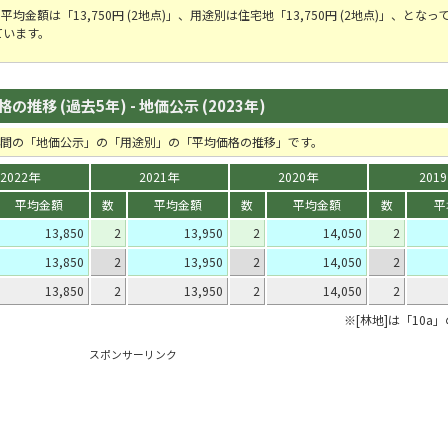
均金額は「13,750円 (2地点)」、用途別は住宅地「13,750円 (2地点)」、となっ
ています。
推移 (過去5年) - 地価公示 (2023年)
5年間の「地価公示」の「用途別」の「平均価格の推移」です。
2022年
2021年
2020年
201
平均金額
数
平均金額
数
平均金額
数
平
13,850
2
13,950
2
14,050
2
13,850
2
13,950
2
14,050
2
13,850
2
13,950
2
14,050
2
※[林地]は「10a
スポンサーリンク