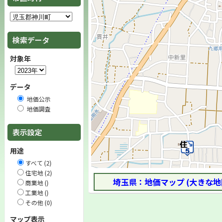
検索データ
対象年
データ
地価公示
地価調査
表示設定
用途
すべて (2)
住宅地 (2)
埼玉県：地価マップ (大きな地
商業地 ()
工業地 ()
その他 (0)
マップ表示