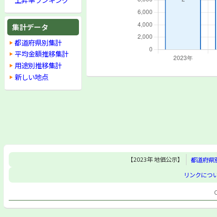
集計データ
都道府県別集計
平均金額推移集計
用途別推移集計
新しい地点
【2023年 地価公示】
都道府県
リンクにつ