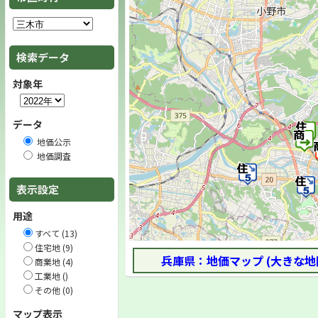
検索データ
対象年
データ
地価公示
地価調査
表示設定
用途
すべて (13)
住宅地 (9)
兵庫県：地価マップ (大きな地
商業地 (4)
工業地 ()
その他 (0)
マップ表示