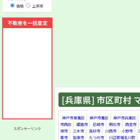
価格
上昇率
不動産を一括査定
[兵庫県] 市区町村 マ
神戸市東灘区
神戸市灘区
神戸市兵庫区
市西区
姫路市
尼崎市
明石市
西宮市
スポンサーリンク
塚市
三木市
高砂市
川西市
小野市
粟市
加東市
たつの市
川辺郡猪名川町