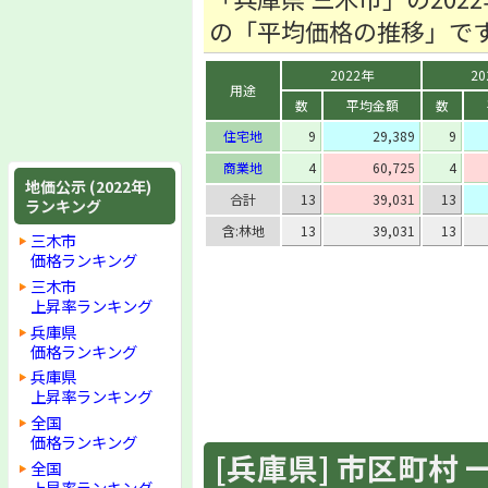
の「平均価格の推移」で
2022年
20
用途
数
平均金額
数
住宅地
9
29,389
9
商業地
4
60,725
4
地価公示 (2022年)
合計
13
39,031
13
ランキング
含:林地
13
39,031
13
三木市
価格ランキング
三木市
上昇率ランキング
兵庫県
価格ランキング
兵庫県
上昇率ランキング
全国
価格ランキング
[兵庫県] 市区町村 一覧
全国
上昇率ランキング