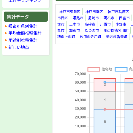
神戸市東灘区
神戸市灘区
神戸市兵庫区
集計データ
市西区
姫路市
尼崎市
明石市
西宮市
塚市
三木市
高砂市
川西市
小野市
都道府県別集計
粟市
加東市
たつの市
川辺郡猪名川町
平均金額推移集計
穂郡上郡町
佐用郡佐用町
美方郡香美町
用途別推移集計
新しい地点