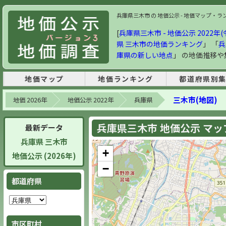
兵庫県三木市 の 地価公示 - 地価マップ・ランキ
[
兵庫県三木市 - 地価公示 2022年(
県 三木市の地価ランキング
」 「
兵
庫県の新しい地点
」 の地価推移
地価マップ
地価ランキング
都道府県別
三木市(地図)
地価 2026年
地価公示 2022年
兵庫県
兵庫県三木市 地価公示 マップ 
最新データ
兵庫県 三木市
+
地価公示 (2026年)
−
都道府県
市区町村