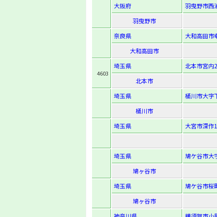
大阪府
羽曳野市西浦
羽曳野市
奈良県
大和高田市幸
大和高田市
埼玉県
北本市宮内2
4603
北本市
埼玉県
桶川市大字下
桶川市
埼玉県
大宮市深作1
埼玉県
鳩ケ谷市大字
鳩ヶ谷市
埼玉県
鳩ケ谷市桜町2
鳩ヶ谷市
神奈川県
横須賀市小原