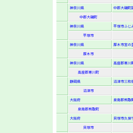
神奈川県
中郡大磯町国
中郡大磯町
神奈川県
平塚市ふじみ野
平塚市
神奈川県
厚木市宮の里2
厚木市
神奈川県
高座郡寒川町小
高座郡寒川町
静岡県
沼津市三枚橋
沼津市
大阪府
泉南郡熊取町
泉南郡熊取町
大阪府
貝塚市久保字
貝塚市