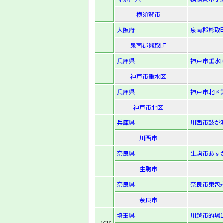
横須賀市
大阪府
泉南郡熊取町
泉南郡熊取町
兵庫県
神戸市垂水区
神戸市垂水区
兵庫県
神戸市北区鈴
神戸市北区
兵庫県
川西市鼓が滝2
川西市
奈良県
生駒市あすか
生駒市
奈良県
奈良市東包永
奈良市
埼玉県
川越市的場1
4615