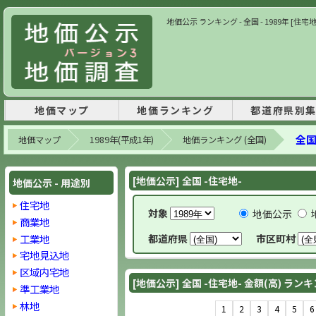
地価公示 ランキング - 全国 - 1989年 [住宅地
地価マップ
地価ランキング
都道府県別
全国
地価マップ
1989年(平成1年)
地価ランキング (全国)
[地価公示] 全国 -住宅地-
地価公示 - 用途別
住宅地
対象
地価公示
商業地
工業地
都道府県
市区町村
宅地見込地
区域内宅地
[地価公示] 全国 -住宅地- 金額(高) ラン
準工業地
林地
1
2
3
4
5
6