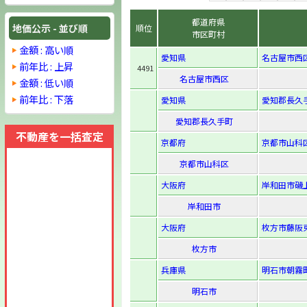
都道府県
地価公示 - 並び順
順位
市区町村
金額 : 高い順
愛知県
名古屋市西区
前年比 : 上昇
4491
名古屋市西区
金額 : 低い順
前年比 : 下落
愛知県
愛知郡長久手
愛知郡長久手町
不動産を一括査定
京都府
京都市山科区
京都市山科区
大阪府
岸和田市磯上町
岸和田市
大阪府
枚方市藤阪東町
枚方市
兵庫県
明石市朝霧町1
明石市