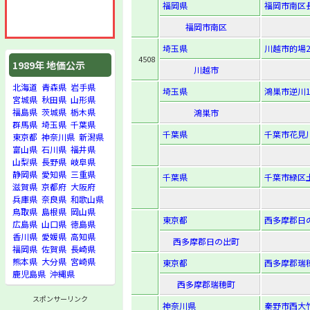
福岡県
福岡市南区長住
福岡市南区
埼玉県
川越市的場2
4508
1989年 地価公示
川越市
北海道
青森県
岩手県
埼玉県
鴻巣市逆川1-
宮城県
秋田県
山形県
福島県
茨城県
栃木県
鴻巣市
群馬県
埼玉県
千葉県
千葉県
千葉市花見川
東京都
神奈川県
新潟県
富山県
石川県
福井県
山梨県
長野県
岐阜県
静岡県
愛知県
三重県
千葉県
千葉市緑区土
滋賀県
京都府
大阪府
兵庫県
奈良県
和歌山県
鳥取県
島根県
岡山県
東京都
西多摩郡日の
広島県
山口県
徳島県
香川県
愛媛県
高知県
西多摩郡日の出町
福岡県
佐賀県
長崎県
熊本県
大分県
宮崎県
東京都
西多摩郡瑞
鹿児島県
沖縄県
西多摩郡瑞穂町
スポンサーリンク
神奈川県
秦野市西大竹