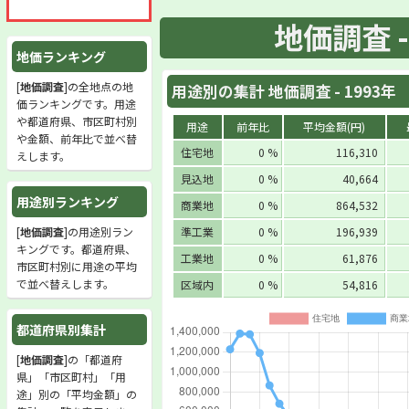
地価調査 -
地価ランキング
[
地価調査
]の全地点の地
用途別の集計 地価調査 - 1993年
価ランキングです。用途
や都道府県、市区町村別
用途
前年比
平均金額(円)
や金額、前年比で並べ替
住宅地
0 %
116,310
えします。
見込地
0 %
40,664
用途別ランキング
商業地
0 %
864,532
[
地価調査
]の用途別ラン
準工業
0 %
196,939
キングです。都道府県、
工業地
0 %
61,876
市区町村別に用途の平均
で並べ替えします。
区域内
0 %
54,816
都道府県別集計
[
地価調査
]の「都道府
県」「市区町村」「用
途」別の「平均金額」の