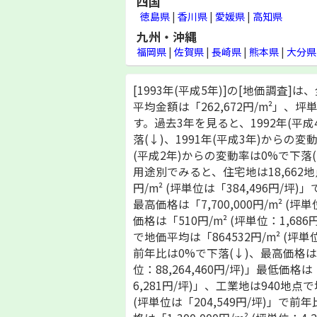
四国
徳島県
|
香川県
|
愛媛県
|
高知県
九州・沖縄
福岡県
|
佐賀県
|
長崎県
|
熊本県
|
大分県
[1993年(平成5年)]の[地価調査]は
平均金額は「262,672円/m²」、坪単
す。過去3年を見ると、1992年(平
落(↓)、1991年(平成3年)からの変
(平成2年)からの変動率は0%で下落(
用途別でみると、住宅地は18,662地
円/m² (坪単位は「384,496円/坪
最高価格は「7,700,000円/m² (坪単
価格は「510円/m² (坪単位：1,68
で地価平均は「864532円/m² (坪単位
前年比は0%で下落(↓)、最高価格は「26
位：88,264,460円/坪)」最低価格は「
6,281円/坪)」、工業地は940地点で
(坪単位は「204,549円/坪)」で前