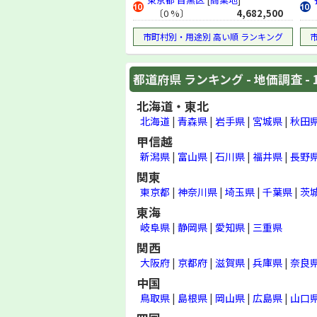
地価調査 (1993年)
〔0 %〕
4,682,500
地価公示 (1993年)
市町村別・用途別 高い順 ランキング
地価調査 (1992年)
地価公示 (1992年)
都道府県 ランキング - 地価調査 - 
地価調査 (1991年)
地価公示 (1991年)
北海道・東北
地価調査 (1990年)
北海道
|
青森県
|
岩手県
|
宮城県
|
秋田
地価公示 (1990年)
甲信越
地価調査 (1989年)
新潟県
|
富山県
|
石川県
|
福井県
|
長野
地価公示 (1989年)
関東
東京都
|
神奈川県
|
埼玉県
|
千葉県
|
茨
東海
岐阜県
|
静岡県
|
愛知県
|
三重県
関西
大阪府
|
京都府
|
滋賀県
|
兵庫県
|
奈良
中国
鳥取県
|
島根県
|
岡山県
|
広島県
|
山口