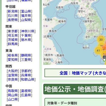
甲信越
[
新潟県
] [
富山県
]
[
石川県
] [
福井県
]
[
長野県
] [
山梨県
]
関東
[
東京都
] [
神奈川県
]
[
埼玉県
] [
千葉県
]
[
茨城県
] [
栃木県
]
30
[
群馬県
]
72
1
26
東海
41
3
[
岐阜県
] [
静岡県
]
[
愛知県
] [
三重県
]
関西
[
大阪府
] [
京都府
]
全国：地価マップ (大き
[
滋賀県
] [
兵庫県
]
[
奈良県
] [
和歌山県
]
中国
地価公示・地価調査(
[
鳥取県
] [
島根県
]
[
岡山県
] [
広島県
]
[
山口県
]
対象年・データ種別
四国