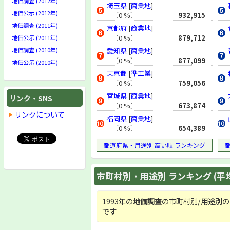
地価調査 (2012年)
埼玉県
[
商業地
]
地価公示 (2012年)
〔0 %〕
932,915
地価調査 (2011年)
京都府
[
商業地
]
〔0 %〕
879,712
地価公示 (2011年)
地価調査 (2010年)
愛知県
[
商業地
]
〔0 %〕
877,099
地価公示 (2010年)
東京都
[
準工業
]
地価調査 (2009年)
〔0 %〕
759,056
地価公示 (2009年)
宮城県
[
商業地
]
リンク・SNS
地価調査 (2008年)
〔0 %〕
673,874
地価公示 (2008年)
リンクについて
福岡県
[
商業地
]
地価調査 (2007年)
〔0 %〕
654,389
地価公示 (2007年)
都道府県・用途別 高い順 ランキング
地価調査 (2006年)
地価公示 (2006年)
地価調査 (2005年)
市町村別・用途別 ランキング (平
地価公示 (2005年)
地価調査 (2004年)
1993年の
地価調査
の市町村別/用途別の
地価公示 (2004年)
です
地価調査 (2003年)