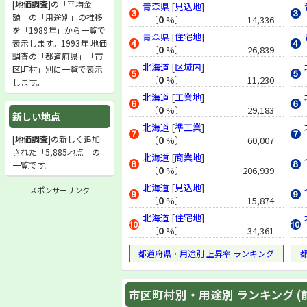
[
地価調査
]の「平均金
青森県
[
見込地
]
額」の「用途別」の推移
〔
0
%〕
14,336
を「1989年」から一覧で
青森県
[
住宅地
]
表示します。1993年 地価
〔
0
%〕
26,839
調査の「都道府県」「市
北海道
[
区域内
]
区町村」別に一覧で表示
〔
0
%〕
11,230
します。
北海道
[
工業地
]
〔
0
%〕
29,183
新しい地点
北海道
[
準工業
]
[
地価調査
]の新しく追加
〔
0
%〕
60,007
された「5,885地点」の
北海道
[
商業地
]
一覧です。
〔
0
%〕
206,939
北海道
[
見込地
]
スポンサーリンク
〔
0
%〕
15,874
北海道
[
住宅地
]
〔
0
%〕
34,361
都道府県・用途別 上昇率 ランキング
市区町村別・用途別 ランキング (