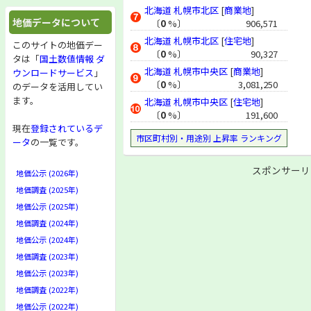
北海道
札幌市北区
[
商業地
]
地価データについて
〔
0
%〕
906,571
北海道
札幌市北区
[
住宅地
]
このサイトの地価デー
〔
0
%〕
90,327
タは「
国土数値情報 ダ
北海道
札幌市中央区
[
商業地
]
ウンロードサービス
」
〔
0
%〕
3,081,250
のデータを活用してい
ます。
北海道
札幌市中央区
[
住宅地
]
〔
0
%〕
191,600
現在
登録されているデ
市区町村別・用途別 上昇率 ランキング
ータ
の一覧です。
スポンサーリ
地価公示 (2026年)
地価調査 (2025年)
地価公示 (2025年)
地価調査 (2024年)
地価公示 (2024年)
地価調査 (2023年)
地価公示 (2023年)
地価調査 (2022年)
地価公示 (2022年)