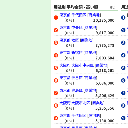
地価公示 (2003年)
用途別 平均金額 - 高い順
用途
(円)
地価調査 (2002年)
東京都
千代田区
[
商業地
]
地価公示 (2002年)
〔0 %〕
10,175,000
地価調査 (2001年)
東京都
中央区
[
商業地
]
地価公示 (2001年)
〔0 %〕
9,817,000
地価調査 (2000年)
東京都
港区
[
商業地
]
地価公示 (2000年)
〔0 %〕
8,785,278
地価調査 (1999年)
東京都
新宿区
[
商業地
]
地価公示 (1999年)
〔0 %〕
7,803,684
地価調査 (1998年)
大阪府
大阪市中央区
[
商業地
]
〔0 %〕
6,818,261
地価公示 (1998年)
東京都
渋谷区
[
商業地
]
地価調査 (1997年)
〔0 %〕
6,686,000
地価公示 (1997年)
東京都
豊島区
[
商業地
]
地価調査 (1996年)
〔0 %〕
5,806,429
地価公示 (1996年)
大阪府
大阪市北区
[
商業地
]
地価調査 (1995年)
〔0 %〕
5,355,556
地価公示 (1995年)
東京都
千代田区
[
住宅地
]
地価調査 (1994年)
〔0 %〕
5,180,000
地価公示 (1994年)
東京都
目黒区
[
商業地
]