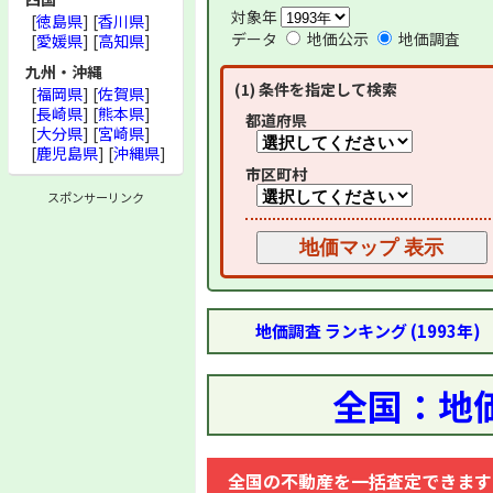
対象年
[
徳島県
] [
香川県
]
データ
地価公示
地価調査
[
愛媛県
] [
高知県
]
九州・沖縄
(1) 条件を指定して検索
[
福岡県
] [
佐賀県
]
[
長崎県
] [
熊本県
]
都道府県
[
大分県
] [
宮崎県
]
[
鹿児島県
] [
沖縄県
]
市区町村
スポンサーリンク
地価調査 ランキング (1993年)
全国：地価
全国の不動産を一括査定できます