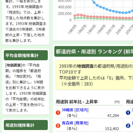
集計、一覧を表示しま
す。1993年 地価調査の
「用途別」では、上昇・
下落した地点数を集計し
ます。1993年 地価調査ま
で過去の3年連続、5年連
続の上昇・下落した地点
数も集計します。
都道府県・用途別 ランキング (前
平均金額推移集計
[
地価調査
]の「平均金
1993年の
地価調査
の都道府県/用途別
額」の推移を「都道府
TOP10です
県」「市区町村」「用
平均金額で上昇したのは「0」箇所、下
途」別に集計し、5年間
〔※全箇所：283〕
を比較できるように表示
します。1993年 地価調査
の「平均金額」の前年比
用途別 前年比 - 上昇率
用途
(円)
の上昇・下落を色分けし
沖縄県
[
区域内
]
て表示します。
〔
0
%〕
47,294
青森県
[
商業地
]
用途別推移集計
〔
0
%〕
152,402