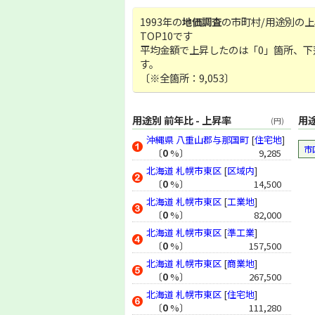
1993年の
地価調査
の市町村/用途別の
TOP10です
平均金額で上昇したのは「0」箇所、下落
す。
〔※全箇所：9,053〕
用途別 前年比 - 上昇率
用途
(円)
沖縄県
八重山郡与那国町
[
住宅地
]
市
〔
0
%〕
9,285
北海道
札幌市東区
[
区域内
]
〔
0
%〕
14,500
北海道
札幌市東区
[
工業地
]
〔
0
%〕
82,000
北海道
札幌市東区
[
準工業
]
〔
0
%〕
157,500
北海道
札幌市東区
[
商業地
]
〔
0
%〕
267,500
北海道
札幌市東区
[
住宅地
]
〔
0
%〕
111,280