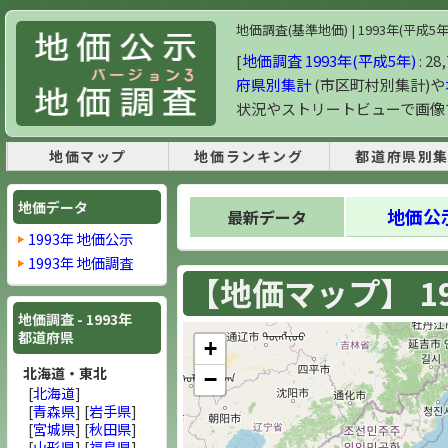
地価調査(基準地価) | 1993年(平成
[
地価調査 1993年(平成5年)
: 
府県別集計
(市区町村別集計)や
状況やストリートビューで画像
地価マップ
地価ランキング
都道府県別
地価データ
地価公示
最新データ
1993年 地価公示
1993年 地価調査
【地価マップ】 19
地価調査 - 1993年
都道府県
+
北海道・東北
−
[
北海道
]
[
青森県
] [
岩手県
]
[
宮城県
] [
秋田県
]
[
山形県
] [
福島県
]