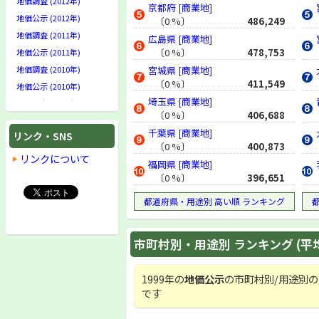
地価調査 (2012年)
京都府
[
商業地
]
地価公示 (2012年)
〔0 %〕
486,249
地価調査 (2011年)
広島県
[
商業地
]
〔0 %〕
478,753
地価公示 (2011年)
地価調査 (2010年)
宮城県
[
商業地
]
〔0 %〕
411,549
地価公示 (2010年)
埼玉県
[
商業地
]
地価調査 (2009年)
〔0 %〕
406,688
地価公示 (2009年)
千葉県
[
商業地
]
リンク・SNS
地価調査 (2008年)
〔0 %〕
400,873
地価公示 (2008年)
リンクについて
福岡県
[
商業地
]
地価調査 (2007年)
〔0 %〕
396,651
地価公示 (2007年)
都道府県・用途別 高い順 ランキング
地価調査 (2006年)
地価公示 (2006年)
地価調査 (2005年)
市町村別・用途別 ランキング (平
地価公示 (2005年)
地価調査 (2004年)
1999年の
地価公示
の市町村別/用途別の
地価公示 (2004年)
です
地価調査 (2003年)