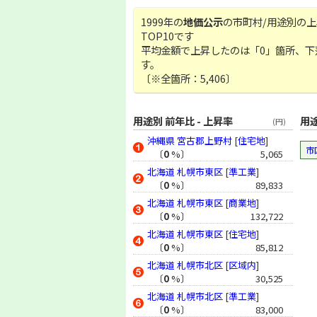
1999年の
地価公示
の市町村/用途別の
TOP10です
平均金額で上昇したのは「0」箇所、下落
す。
〔※全箇所：5,406〕
用途別 前年比 - 上昇率
用途
(円)
沖縄県
宮古郡上野村
[
住宅地
]
市
〔
0
%〕
5,065
北海道
札幌市東区
[
準工業
]
〔
0
%〕
89,833
北海道
札幌市東区
[
商業地
]
〔
0
%〕
132,722
北海道
札幌市東区
[
住宅地
]
〔
0
%〕
85,812
北海道
札幌市北区
[
区域内
]
〔
0
%〕
30,525
北海道
札幌市北区
[
準工業
]
〔
0
%〕
83,000