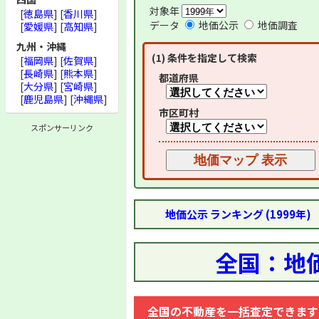
対象年
[
徳島県
] [
香川県
]
データ
地価公示
地価調査
[
愛媛県
] [
高知県
]
九州・沖縄
(1) 条件を指定して検索
[
福岡県
] [
佐賀県
]
[
長崎県
] [
熊本県
]
都道府県
[
大分県
] [
宮崎県
]
[
鹿児島県
] [
沖縄県
]
市区町村
スポンサーリンク
地価公示 ランキング (1999年)
全国：地価
全国の不動産を一括査定できます