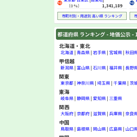
地価調査 (1993年)
〔0 %〕
1,341,189
地価公示 (1993年)
市町村別・用途別 高い順 ランキング
地価調査 (1992年)
地価公示 (1992年)
都道府県 ランキング - 地価公示 - 
地価調査 (1991年)
地価公示 (1991年)
北海道・東北
地価調査 (1990年)
北海道
|
青森県
|
岩手県
|
宮城県
|
秋田
地価公示 (1990年)
甲信越
地価調査 (1989年)
新潟県
|
富山県
|
石川県
|
福井県
|
長野
地価公示 (1989年)
関東
東京都
|
神奈川県
|
埼玉県
|
千葉県
|
茨
東海
岐阜県
|
静岡県
|
愛知県
|
三重県
関西
大阪府
|
京都府
|
滋賀県
|
兵庫県
|
奈良
中国
鳥取県
|
島根県
|
岡山県
|
広島県
|
山口