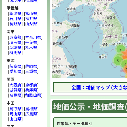
甲信越
[
新潟県
] [
富山県
]
[
石川県
] [
福井県
]
[
長野県
] [
山梨県
]
関東
[
東京都
] [
神奈川県
]
[
埼玉県
] [
千葉県
]
[
茨城県
] [
栃木県
]
2
[
群馬県
]
152
9
東海
17
5
5
[
岐阜県
] [
静岡県
]
[
愛知県
] [
三重県
]
関西
[
大阪府
] [
京都府
]
全国：地価マップ (大き
[
滋賀県
] [
兵庫県
]
[
奈良県
] [
和歌山県
]
中国
地価公示・地価調査(
[
鳥取県
] [
島根県
]
[
岡山県
] [
広島県
]
[
山口県
]
対象年・データ種別
四国