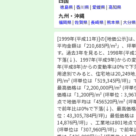
四国
徳島県
|
香川県
|
愛媛県
|
高知県
九州・沖縄
福岡県
|
佐賀県
|
長崎県
|
熊本県
|
大分県
[1999年(平成11年)]の[地価公示]
平均金額は「210,685円/m²」、坪単
す。過去3年を見ると、1998年(平成
下落(↓)、1997年(平成9年)からの
年(平成8年)からの変動率は0%で下
用途別でみると、住宅地は20,249地
円/m² (坪単位は「519,345円/坪
最高価格は「2,200,000円/m² (坪単
価格は「1,200円/m² (坪単位：3,9
点で地価平均は「456520円/m² (坪単
で前年比は0%で下落(↓)、最高価格は「1
位：43,305,784円/坪)」最低価格は「
14,876円/坪)」、工業地は801地点
(坪単位は「307,960円/坪)」で前