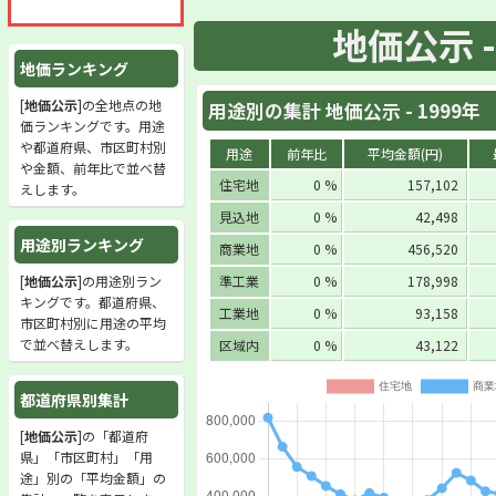
地価公示 -
地価ランキング
[
地価公示
]の全地点の地
用途別の集計 地価公示 - 1999年
価ランキングです。用途
や都道府県、市区町村別
用途
前年比
平均金額(円)
や金額、前年比で並べ替
住宅地
0 %
157,102
えします。
見込地
0 %
42,498
用途別ランキング
商業地
0 %
456,520
[
地価公示
]の用途別ラン
準工業
0 %
178,998
キングです。都道府県、
工業地
0 %
93,158
市区町村別に用途の平均
で並べ替えします。
区域内
0 %
43,122
都道府県別集計
[
地価公示
]の「都道府
県」「市区町村」「用
途」別の「平均金額」の