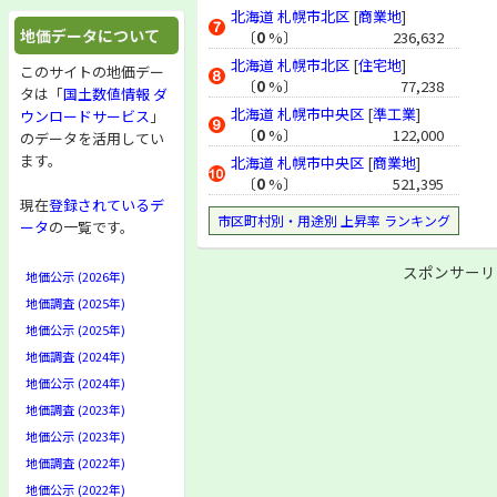
北海道
札幌市北区
[
商業地
]
地価データについて
〔
0
%〕
236,632
北海道
札幌市北区
[
住宅地
]
このサイトの地価デー
〔
0
%〕
77,238
タは「
国土数値情報 ダ
北海道
札幌市中央区
[
準工業
]
ウンロードサービス
」
〔
0
%〕
122,000
のデータを活用してい
ます。
北海道
札幌市中央区
[
商業地
]
〔
0
%〕
521,395
現在
登録されているデ
市区町村別・用途別 上昇率 ランキング
ータ
の一覧です。
スポンサーリ
地価公示 (2026年)
地価調査 (2025年)
地価公示 (2025年)
地価調査 (2024年)
地価公示 (2024年)
地価調査 (2023年)
地価公示 (2023年)
地価調査 (2022年)
地価公示 (2022年)