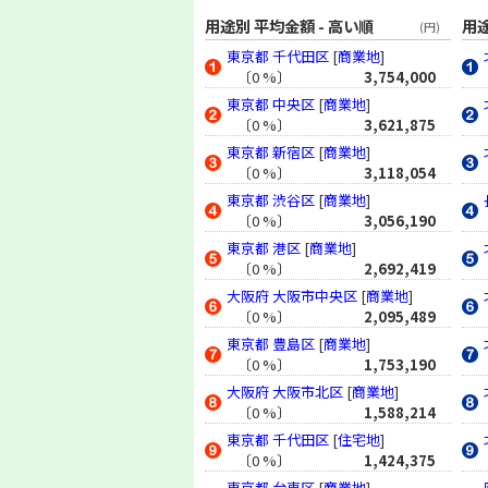
地価公示 (2003年)
用途別 平均金額 - 高い順
用途
(円)
地価調査 (2002年)
東京都
千代田区
[
商業地
]
地価公示 (2002年)
〔0 %〕
3,754,000
地価調査 (2001年)
東京都
中央区
[
商業地
]
地価公示 (2001年)
〔0 %〕
3,621,875
地価調査 (2000年)
東京都
新宿区
[
商業地
]
地価公示 (2000年)
〔0 %〕
3,118,054
地価調査 (1999年)
東京都
渋谷区
[
商業地
]
地価公示 (1999年)
〔0 %〕
3,056,190
地価調査 (1998年)
東京都
港区
[
商業地
]
〔0 %〕
2,692,419
地価公示 (1998年)
大阪府
大阪市中央区
[
商業地
]
地価調査 (1997年)
〔0 %〕
2,095,489
地価公示 (1997年)
東京都
豊島区
[
商業地
]
地価調査 (1996年)
〔0 %〕
1,753,190
地価公示 (1996年)
大阪府
大阪市北区
[
商業地
]
地価調査 (1995年)
〔0 %〕
1,588,214
地価公示 (1995年)
東京都
千代田区
[
住宅地
]
地価調査 (1994年)
〔0 %〕
1,424,375
地価公示 (1994年)
東京都
台東区
[
商業地
]