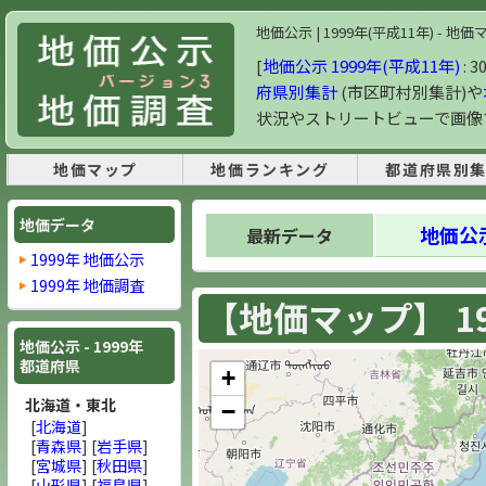
地価公示 | 1999年(平成11年) -
[
地価公示 1999年(平成11年)
: 
府県別集計
(市区町村別集計)や
状況やストリートビューで画像
地価マップ
地価ランキング
都道府県別
地価データ
地価公示
最新データ
1999年 地価公示
1999年 地価調査
【地価マップ】 19
地価公示 - 1999年
都道府県
+
北海道・東北
−
[
北海道
]
[
青森県
] [
岩手県
]
[
宮城県
] [
秋田県
]
[
山形県
] [
福島県
]