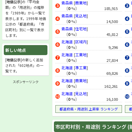
[
地価公示
]の「平均金
青森県
[
商業地
]
額」の「用途別」の推移
〔
0
%〕
185,915
を「1989年」から一覧で
青森県
[
見込地
]
表示します。1999年 地価
〔
0
%〕
14,500
公示の「都道府県」「市
青森県
[
住宅地
]
区町村」別に一覧で表示
〔
0
%〕
45,812
します。
北海道
[
区域内
]
〔
0
%〕
9,296
新しい地点
北海道
[
工業地
]
[
地価公示
]の新しく追加
〔
0
%〕
27,834
された「602地点」の一
北海道
[
準工業
]
覧です。
〔
0
%〕
69,826
北海道
[
商業地
]
スポンサーリンク
〔
0
%〕
162,261
北海道
[
見込地
]
〔
0
%〕
16,100
都道府県・用途別 上昇率 ランキング
市区町村別・用途別 ランキング (