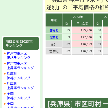
途別」の「平均価格の推
2023年
20
用途
数
平均金額
数
住宅地
59
119,700
60
商業地
3
127,000
3
地価公示 (2023年)
合計
62
120,053
63
ランキング
含:林地
62
120,053
63
神戸市垂水区
価格ランキング
神戸市垂水区
上昇率ランキング
兵庫県
価格ランキング
兵庫県
上昇率ランキング
全国
価格ランキング
[兵庫県] 市区町村 一覧
全国
上昇率ランキング