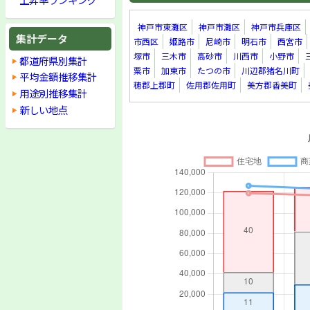
神戸市東灘区
神戸市灘区
神戸市兵庫区
集計データ
市西区
姫路市
尼崎市
明石市
西宮市
塚市
三木市
高砂市
川西市
小野市
都道府県別集計
粟市
加東市
たつの市
川辺郡猪名川町
平均金額推移集計
穂郡上郡町
佐用郡佐用町
美方郡香美町
用途別推移集計
新しい地点