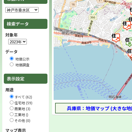
検索データ
対象年
データ
地価公示
地価調査
表示設定
用途
すべて (62)
住宅地 (59)
兵庫県：地価マップ (大きな地
商業地 (3)
工業地 ()
その他 (0)
マップ表示