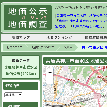
兵庫県神戸市垂水区 の 地価公示 - 地価マップ・
[
兵庫県神戸市垂水区 - 地価公示 20
「
兵庫県 神戸市垂水区の地価ラン
別推移
」 「
兵庫県の新しい地点
」
地価マップ
地価ランキング
都道府県別
神戸市垂水区(
地価 2026年
地価公示 2023年
兵庫県
兵庫県神戸市垂水区 地価公示 
最新データ
兵庫県 神戸市垂水区
+
地価公示 (2026年)
−
都道府県
市区町村