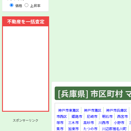
価格
上昇率
不動産を一括査定
[兵庫県] 市区町村 マ
神戸市東灘区
神戸市灘区
神戸市兵庫区
市西区
姫路市
尼崎市
明石市
西宮市
スポンサーリンク
塚市
三木市
高砂市
川西市
小野市
粟市
加東市
たつの市
川辺郡猪名川町