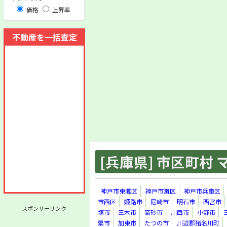
価格
上昇率
不動産を一括査定
[兵庫県] 市区町村 マ
神戸市東灘区
神戸市灘区
神戸市兵庫区
市西区
姫路市
尼崎市
明石市
西宮市
スポンサーリンク
塚市
三木市
高砂市
川西市
小野市
粟市
加東市
たつの市
川辺郡猪名川町