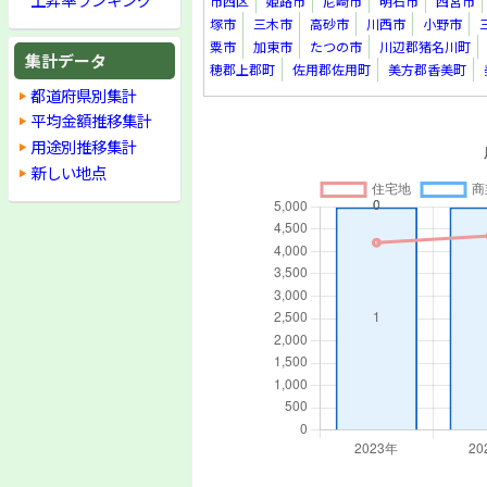
市西区
姫路市
尼崎市
明石市
西宮市
塚市
三木市
高砂市
川西市
小野市
粟市
加東市
たつの市
川辺郡猪名川町
集計データ
穂郡上郡町
佐用郡佐用町
美方郡香美町
都道府県別集計
平均金額推移集計
用途別推移集計
新しい地点