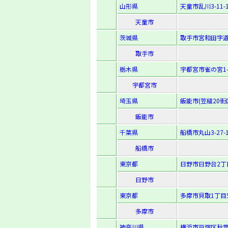
山形県
天童市乱川3-11-
天童市
茨城県
取手市宮和田字道上
取手市
栃木県
宇都宮市雀の宮1-1
宇都宮市
埼玉県
飯能市(笠縫20街区
飯能市
千葉県
船橋市丸山3-27-
船橋市
東京都
日野市日野台2丁
日野市
東京都
多摩市貝取1丁目5
多摩市
神奈川県
横浜市戸塚区秋葉