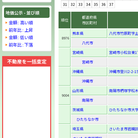
31
32
33
34
35
36
37
地価公示 - 並び順
都道府県
順位
金額 : 高い順
市区町村
前年比 : 上昇
熊本県
八代市竹原町字土器
金額 : 低い順
8976
八代市
前年比 : 下落
宮崎県
宮崎市小松台東1丁
不動産を一括査定
宮崎市
沖縄県
沖縄市登川2-2-1
沖縄市
山形県
南陽市椚塚字松木
9004
南陽市
茨城県
ひたちなか市大字
ひたちなか市
埼玉県
さいたま市岩槻区