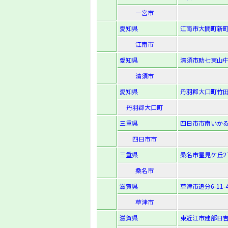
一宮市
愛知県
江南市大間町新町
江南市
愛知県
清須市助七東山中
清須市
愛知県
丹羽郡大口町竹田
丹羽郡大口町
三重県
四日市市南いかるが
四日市市
三重県
桑名市星見ケ丘2丁
桑名市
滋賀県
草津市追分6-11-
草津市
滋賀県
東近江市建部日吉