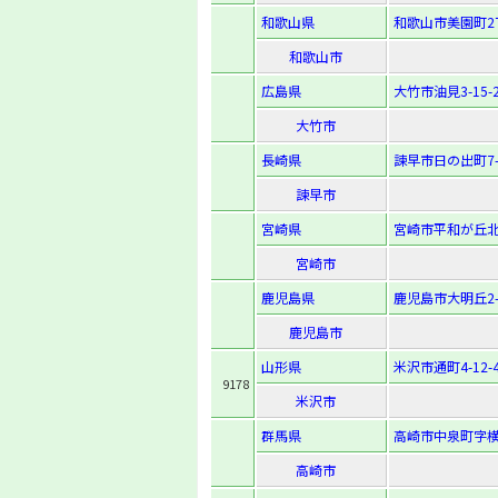
和歌山県
和歌山市美園町2
和歌山市
広島県
大竹市油見3-15-
大竹市
長崎県
諫早市日の出町7-
諫早市
宮崎県
宮崎市平和が丘北
宮崎市
鹿児島県
鹿児島市大明丘2-
鹿児島市
山形県
米沢市通町4-12-
9178
米沢市
群馬県
高崎市中泉町字横堀
高崎市