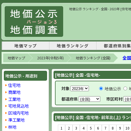
地価公示 ランキング - 全国 - 2023年 [住宅
地価マップ
地価ランキング
都道府県別
全国
地価マップ
2023年(令和5年)
地価ランキング (全国)
[地価公示] 全国 -住宅地-
地価公示 - 用途別
住宅地
対象
地価公示
商業地
工業地
都道府県
市区町村
宅地見込地
区域内宅地
[地価公示] 全国 -住宅地- 前年比(上) ラ
準工業地
林地
1
2
3
4
5
6
7
8
9
10