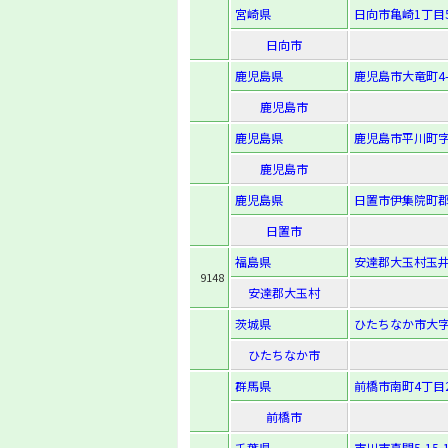
宮崎県
日向市亀崎1丁目
日向市
鹿児島県
鹿児島市大竜町4-
鹿児島市
鹿児島県
鹿児島市平川町字
鹿児島市
鹿児島県
日置市伊集院町郡
日置市
福島県
安達郡大玉村玉井
9148
安達郡大玉村
茨城県
ひたちなか市大字
ひたちなか市
群馬県
前橋市南町4丁目
前橋市
千葉県
市川市真間5-15-