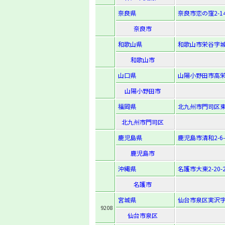
奈良県
奈良市恋の窪2-14
奈良市
和歌山県
和歌山市栄谷字城谷
和歌山市
山口県
山陽小野田市高栄1
山陽小野田市
福岡県
北九州市門司区東本
北九州市門司区
鹿児島県
鹿児島市清和2-6-
鹿児島市
沖縄県
名護市大東2-20-
名護市
宮城県
仙台市泉区実沢字
9208
仙台市泉区