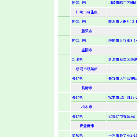
神奈川県
川崎市麻生区細山5
川崎市麻生区
神奈川県
藤沢市大鋸3-13-
藤沢市
神奈川県
座間市入谷東3-14
座間市
新潟県
新潟市秋葉区荻島2
新潟市秋葉区
長野県
長野市大字若槻団
長野市
長野県
松本市出川町18-
松本市
長野県
安曇野市堀金烏川1
安曇野市
愛知県
一宮市あずら2-16