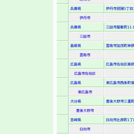
兵庫県
伊丹市昆陽5丁目1
伊丹市
兵庫県
三田市屋敷町11-
三田市
島根県
雲南市加茂町神原1
雲南市
広島県
広島市佐伯区薬師が
広島市佐伯区
広島県
東広島市西条町御
東広島市
大分県
豊後大野市三重町
豊後大野市
宮崎県
日向市比良町1丁
日向市