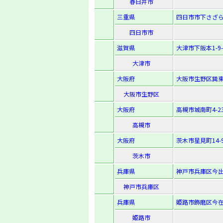
春日井市
三重県
四日市市下さざらい
四日市市
滋賀県
大津市下阪本1-9-
大津市
大阪府
大阪市生野区巽東2
大阪市生野区
大阪府
高槻市城南町4-23
高槻市
大阪府
茨木市星見町14-
茨木市
兵庫県
神戸市兵庫区今出在
神戸市兵庫区
兵庫県
姫路市飾磨区今在
姫路市