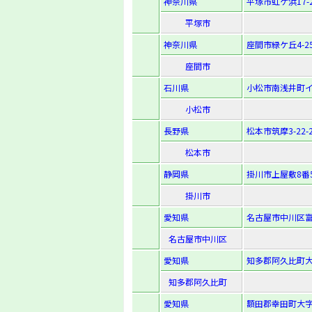
神奈川県
平塚市虹ケ浜17-
平塚市
神奈川県
座間市緑ケ丘4-25
座間市
石川県
小松市南浅井町イ
小松市
長野県
松本市筑摩3-22-
松本市
静岡県
掛川市上屋敷8番
掛川市
愛知県
名古屋市中川区富
名古屋市中川区
愛知県
知多郡阿久比町大
知多郡阿久比町
愛知県
額田郡幸田町大字