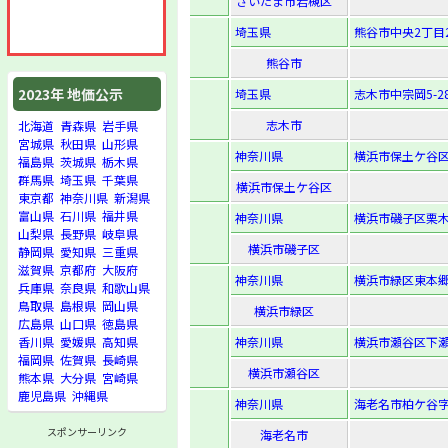
さいたま市岩槻区
埼玉県
熊谷市中央2丁目2
熊谷市
2023年 地価公示
埼玉県
志木市中宗岡5-28
志木市
北海道
青森県
岩手県
宮城県
秋田県
山形県
神奈川県
横浜市保土ケ谷区
福島県
茨城県
栃木県
群馬県
埼玉県
千葉県
横浜市保土ケ谷区
東京都
神奈川県
新潟県
富山県
石川県
福井県
神奈川県
横浜市磯子区栗木3-
山梨県
長野県
岐阜県
横浜市磯子区
静岡県
愛知県
三重県
滋賀県
京都府
大阪府
神奈川県
横浜市緑区東本郷4-
兵庫県
奈良県
和歌山県
鳥取県
島根県
岡山県
横浜市緑区
広島県
山口県
徳島県
神奈川県
横浜市瀬谷区下瀬
香川県
愛媛県
高知県
福岡県
佐賀県
長崎県
横浜市瀬谷区
熊本県
大分県
宮崎県
鹿児島県
沖縄県
神奈川県
海老名市柏ケ谷字
スポンサーリンク
海老名市