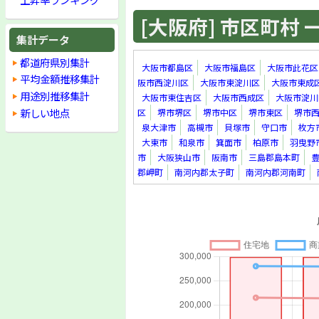
[大阪府] 市区町村 一覧
集計データ
都道府県別集計
大阪市都島区
大阪市福島区
大阪市此花区
平均金額推移集計
阪市西淀川区
大阪市東淀川区
大阪市東成
用途別推移集計
大阪市東住吉区
大阪市西成区
大阪市淀川
新しい地点
区
堺市堺区
堺市中区
堺市東区
堺市
泉大津市
高槻市
貝塚市
守口市
枚方
大東市
和泉市
箕面市
柏原市
羽曳野
市
大阪狭山市
阪南市
三島郡島本町
郡岬町
南河内郡太子町
南河内郡河南町