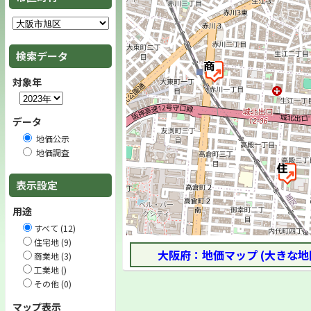
検索データ
対象年
データ
地価公示
地価調査
表示設定
用途
すべて (12)
住宅地 (9)
大阪府：地価マップ (大きな地
商業地 (3)
工業地 ()
その他 (0)
マップ表示