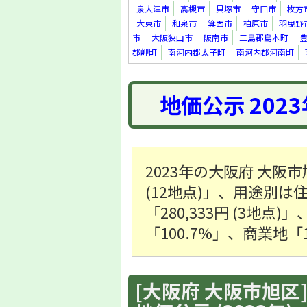
泉大津市
高槻市
貝塚市
守口市
枚方
大東市
和泉市
箕面市
柏原市
羽曳野
市
大阪狭山市
阪南市
三島郡島本町
郡岬町
南河内郡太子町
南河内郡河南町
地価公示 202
2023年の大阪府 大阪
(12地点)」、用途別は住
「280,333円 (3地
「100.7%」、商業地「
[大阪府 大阪市旭区]