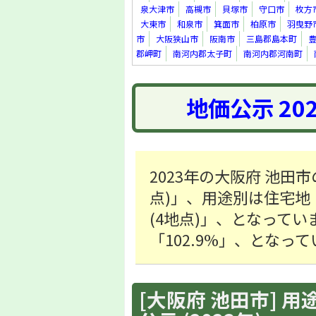
泉大津市
高槻市
貝塚市
守口市
枚方
大東市
和泉市
箕面市
柏原市
羽曳野
市
大阪狭山市
阪南市
三島郡島本町
郡岬町
南河内郡太子町
南河内郡河南町
地価公示 20
2023年の大阪府 池田市
点)」、用途別は住宅地「19
(4地点)」、となって
「102.9%」、となっ
[大阪府 池田市] 用