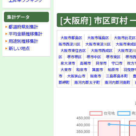
集計データ
[大阪府] 市区町村 一覧
都道府県別集計
平均金額推移集計
大阪市都島区
大阪市福島区
大阪市此花区
用途別推移集計
阪市西淀川区
大阪市東淀川区
大阪市東成
新しい地点
大阪市東住吉区
大阪市西成区
大阪市淀川
区
堺市堺区
堺市中区
堺市東区
堺市
泉大津市
高槻市
貝塚市
守口市
枚方
大東市
和泉市
箕面市
柏原市
羽曳野
市
大阪狭山市
阪南市
三島郡島本町
郡岬町
南河内郡太子町
南河内郡河南町