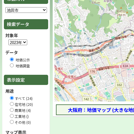
検索データ
対象年
データ
地価公示
地価調査
表示設定
用途
すべて (24)
住宅地 (20)
大阪府：地価マップ (大きな地
商業地 (4)
工業地 ()
その他 (0)
マップ表示