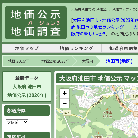
大阪府池田市 の 地価公示 - 地価マップ・ランキ
[
大阪府池田市 - 地価公示 2023年(
府 池田市の地価ランキング
」 「
大
阪府の新しい地点
」 の地価推移
地価マップ
地価ランキング
都道府県別
池田市(地図)
地価 2026年
地価公示 2023年
大阪府
大阪府池田市 地価公示 マップ 
最新データ
大阪府 池田市
+
地価公示 (2026年)
−
都道府県
市区町村